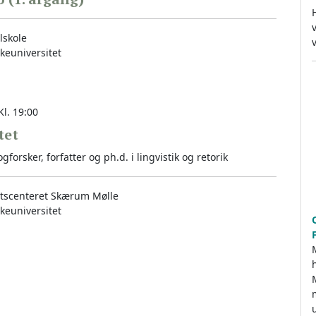
lskole
keuniversitet
l. 19:00
tet
forsker, forfatter og ph.d. i lingvistik og retorik
etscenteret Skærum Mølle
keuniversitet