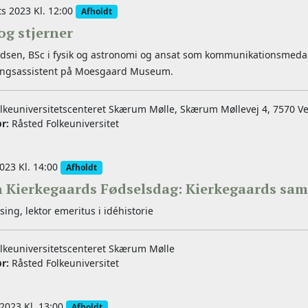
s 2023 Kl. 12:00
Afholdt
og stjerner
dsen, BSc i fysik og astronomi og ansat som kommunikationsmedar
ingsassistent på Moesgaard Museum.
lkeuniversitetscenteret Skærum Mølle, Skærum Møllevej 4, 7570 
ør:
Råsted Folkeuniversitet
023 Kl. 14:00
Afholdt
n Kierkegaards Fødselsdag: Kierkegaards s
ing, lektor emeritus i idéhistorie
lkeuniversitetscenteret Skærum Mølle
ør:
Råsted Folkeuniversitet
2023 Kl. 13:00
Afholdt