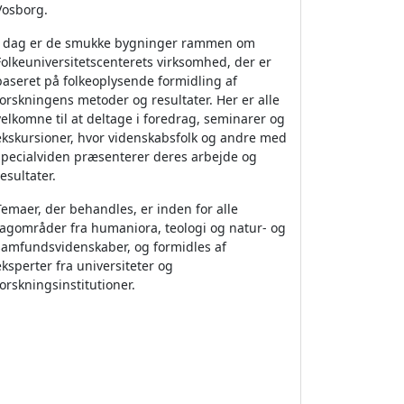
Vosborg.
I dag er de smukke bygninger rammen om
Folkeuniversitetscenterets virksomhed, der er
baseret på folkeoplysende formidling af
forskningens metoder og resultater. Her er alle
velkomne til at deltage i foredrag, seminarer og
ekskursioner, hvor videnskabsfolk og andre med
specialviden præsenterer deres arbejde og
resultater.
Temaer, der behandles, er inden for alle
fagområder fra humaniora, teologi og natur- og
samfundsvidenskaber, og formidles af
eksperter fra universiteter og
forskningsinstitutioner.