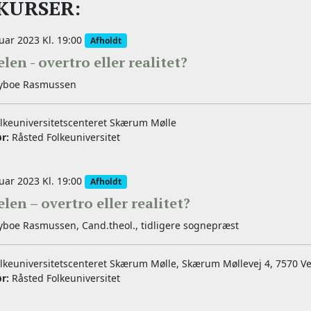
KURSER:
uar 2023 Kl. 19:00
Afholdt
len - overtro eller realitet?
yboe Rasmussen
lkeuniversitetscenteret Skærum Mølle
ør:
Råsted Folkeuniversitet
uar 2023 Kl. 19:00
Afholdt
len – overtro eller realitet?
boe Rasmussen, Cand.theol., tidligere sognepræst
lkeuniversitetscenteret Skærum Mølle, Skærum Møllevej 4, 7570 
ør:
Råsted Folkeuniversitet