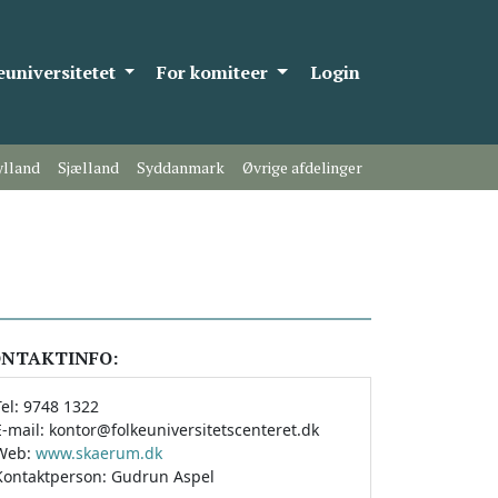
universitetet
For komiteer
Login
ylland
Sjælland
Syddanmark
Øvrige afdelinger
NTAKTINFO:
Tel: 9748 1322
E-mail: kontor@folkeuniversitetscenteret.dk
Web:
www.skaerum.dk
Kontaktperson: Gudrun Aspel