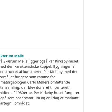
Skærum Mølle
På Skærum Mølle ligger også Per Kirkeby-huset
med den karakteristiske kuppel. Bygningen er
konstrueret af kunstneren Per Kirkeby med det
formål at fungere som ramme for
amatørgeologen Carlo Møllers omfattende
stensamling, der blev doneret til centeret i
midten af 1980’erne. Per Kirkeby-huset fungerer
også som observatorium og er i dag et markant
vartegn i området.