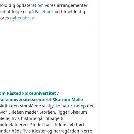
Hold dig opdateret om vores arrangementer
ved at følge os på
Facebook
og tilmelde dig
vores
nyhedsbrev
.
Om Råsted Folkeuniversitet /
Folkeuniversitetscenteret Skærum Mølle
Midt i den storslåede vestjyske natur, netop dér,
hvor Lilleåen møder Storåen, ligger Skærum
Mølle, hvis historie går tilbage til
middelalderen. Stedet har i tidens løb hørt
under både Tvis Kloster og herregården Nørre