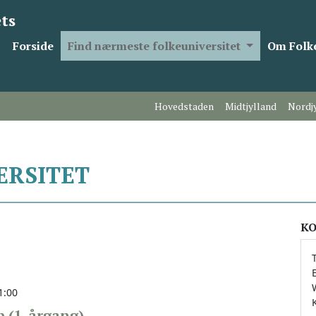
ts
Forside
Find nærmeste folkeuniversitet
Om Folke
Hovedstaden
Midtjylland
Nordj
ERSITET
KO
1:00
 (1. årgang)