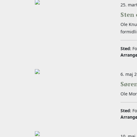
25. mart
Sten 
Ole Knu
formidl
Sted:
Fo
Arrang
6. maj 2
Søre
Ole Mors
Sted:
Fo
Arrang
10. maj 