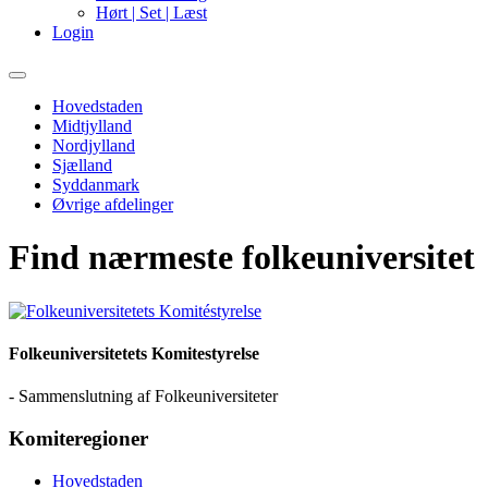
Hørt | Set | Læst
Login
Primary
Menu
Hovedstaden
Midtjylland
Nordjylland
Sjælland
Syddanmark
Øvrige afdelinger
Find nærmeste folkeuniversitet
Folkeuniversitetets Komitestyrelse
- Sammenslutning af Folkeuniversiteter
Komiteregioner
Hovedstaden