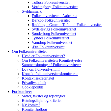
Tølløse Folkeuniversitet
Vordingborg Folkeuniversitet
Syddanmark
Folkeuniversitetet i Aabenraa
Børkop Folkeuniversitet
Rødding – Gram – Toftlund Folkeuniversitet
Sydslesvigs Folkeuniversitet
Sønderborg Folkeuniversitet
Tønder Folkeuniversitet
Vamdrup Folkeuniversitet
Ærø Folkeuniversitet
Om Folkeuniversitetet
Hvad er Folkeuniversitetet?
Om Folkeuniversitetets Komitestyrelse –
Sammenslutning af Folkeuniversiteter
Lov om Folkeoplysning
Kontakt folkeuniversitetskomiteerne
Kontakt sekretariatet
Privatlivspolitik
Cookiepolitik
For komiteer
Satser, takster og rejseregler
Retningslinjer og kriterier
Ny komite?
Komitehåndbog