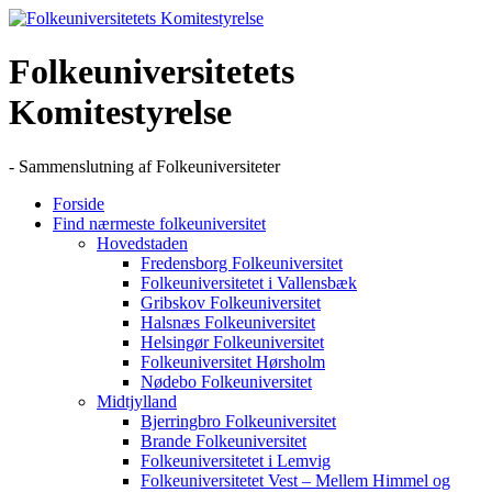
Skip
to
content
Folkeuniversitetets
Komitestyrelse
- Sammenslutning af Folkeuniversiteter
Forside
Find nærmeste folkeuniversitet
Hovedstaden
Fredensborg Folkeuniversitet
Folkeuniversitetet i Vallensbæk
Gribskov Folkeuniversitet
Halsnæs Folkeuniversitet
Helsingør Folkeuniversitet
Folkeuniversitet Hørsholm
Nødebo Folkeuniversitet
Midtjylland
Bjerringbro Folkeuniversitet
Brande Folkeuniversitet
Folkeuniversitetet i Lemvig
Folkeuniversitetet Vest – Mellem Himmel og