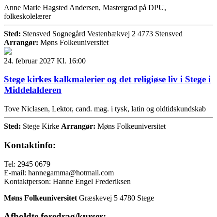
Anne Marie Hagsted Andersen, Mastergrad på DPU,
folkeskolelærer
Sted:
Stensved Sognegård Vestenbækvej 2 4773 Stensved
Arrangør:
Møns Folkeuniversitet
24. februar 2027 Kl. 16:00
Stege kirkes kalkmalerier og det religiøse liv i Stege i
Middelalderen
Tove Niclasen, Lektor, cand. mag. i tysk, latin og oldtidskundskab
Sted:
Stege Kirke
Arrangør:
Møns Folkeuniversitet
Kontaktinfo:
Tel: 2945 0679
E-mail: hannegamma@hotmail.com
Kontaktperson: Hanne Engel Frederiksen
Møns Folkeuniversitet
Græskevej 5
4780 Stege
Afholdte foredrag/kurser: