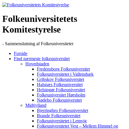
Skip
to
content
Folkeuniversitetets
Komitestyrelse
- Sammenslutning af Folkeuniversiteter
Forside
Find nærmeste folkeuniversitet
Hovedstaden
Fredensborg Folkeuniversitet
Folkeuniversitetet i Vallensbæk
Gribskov Folkeuniversitet
Halsnæs Folkeuniversitet
Helsingør Folkeuniversitet
Folkeuniversitet Hørsholm
Nødebo Folkeuniversitet
Midtjylland
Bjerringbro Folkeuniversitet
Brande Folkeuniversitet
Folkeuniversitetet i Lemvig
Folkeuniversitetet Vest – Mellem Himmel og