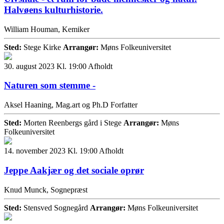
Halvøens kulturhistorie.
William Houman, Kemiker
Sted:
Stege Kirke
Arrangør:
Møns Folkeuniversitet
30. august 2023 Kl. 19:00
Afholdt
Naturen som stemme -
Aksel Haaning, Mag.art og Ph.D Forfatter
Sted:
Morten Reenbergs gård i Stege
Arrangør:
Møns
Folkeuniversitet
14. november 2023 Kl. 19:00
Afholdt
Jeppe Aakjær og det sociale oprør
Knud Munck, Sognepræst
Sted:
Stensved Sognegård
Arrangør:
Møns Folkeuniversitet