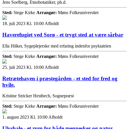
Jens Soelberg, Etnobotaniker, ph.d.
Sted:
Stege Kirke
Arrangør:
Møns Folkeuniversitet
18. juli 2023 Kl. 10:00
Afholdt
Haverefugiet ved Sorø - et trygt sted at være sårbar
Ella Hilker, Sygeplejerske med erfaring indenfor psykiatrien
Sted:
Stege Kirke
Arrangør:
Møns Folkeuniversitet
25. juli 2023 Kl. 10:00
Afholdt
Retrætehaven i præstegården - et sted for fred og
hvile.
Kristine Stricker Hestbech, Sognepræst
Sted:
Stege Kirke
Arrangør:
Møns Folkeuniversitet
1. august 2023 Kl. 10:00
Afholdt
Ulvshale - et rum for både mennesker og natur.