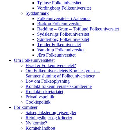
Tølløse Folkeuniversitet
Vordingborg Folkeuniversitet
Syddanmark
Folkeuniversitetet i Aabenraa
Børkop Folkeuniversitet
Rødding – Gram – Toftlund Folkeuniversitet
Sydslesvigs Folkeuniversitet
Sønderborg Folkeuniversitet
Tønder Folkeuniversitet
Vamdrup Folkeuniversitet
Ærø Folkeuniversitet
Om Folkeuniversitetet
Hvad er Folkeuniversitetet?
Om Folkeuniversitetets Komitestyrelse –
Sammenslutning af Folkeuniversiteter
Lov om Folkeoplysning
Kontakt folkeuniversitetskomiteerne
Kontakt sekretariatet
Privatlivspolitik
Cookiepolitik
For komiteer
Satser, takster og rejseregler
Retningslinjer og kriterier
Ny komite?
Komitehåndbog