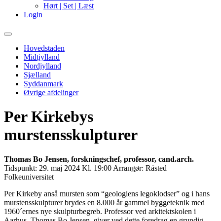
Hørt | Set | Læst
Login
Primary
Menu
Hovedstaden
Midtjylland
Nordjylland
Sjælland
Syddanmark
Øvrige afdelinger
Per Kirkebys
murstensskulpturer
Thomas Bo Jensen, forskningschef, professor, cand.arch.
Tidspunkt:
29. maj 2024 Kl. 19:00
Arrangør:
Råsted
Folkeuniversitet
Per Kirkeby anså mursten som “geologiens legoklodser” og i hans
murstensskulpturer brydes en 8.000 år gammel byggeteknik med
1960´ernes nye skulpturbegreb. Professor ved arkitektskolen i
Aarhus, Thomas Bo Jensen, giver ved dette foredrag en grundig