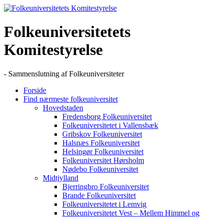
Skip
to
content
Folkeuniversitetets
Komitestyrelse
- Sammenslutning af Folkeuniversiteter
Forside
Find nærmeste folkeuniversitet
Hovedstaden
Fredensborg Folkeuniversitet
Folkeuniversitetet i Vallensbæk
Gribskov Folkeuniversitet
Halsnæs Folkeuniversitet
Helsingør Folkeuniversitet
Folkeuniversitet Hørsholm
Nødebo Folkeuniversitet
Midtjylland
Bjerringbro Folkeuniversitet
Brande Folkeuniversitet
Folkeuniversitetet i Lemvig
Folkeuniversitetet Vest – Mellem Himmel og