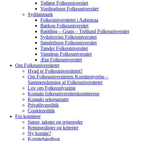
Tølløse Folkeuniversitet
Vordingborg Folkeuniversitet
Syddanmark
Folkeuniversitetet i Aabenraa
Børkop Folkeuniversitet
Rødding – Gram – Toftlund Folkeuniversitet
Sydslesvigs Folkeuniversitet
Sønderborg Folkeuniversitet
Tønder Folkeuniversitet
Vamdrup Folkeuniversitet
Ærø Folkeuniversitet
Om Folkeuniversitetet
Hvad er Folkeuniversitetet?
Om Folkeuniversitetets Komitestyrelse –
Sammenslutning af Folkeuniversiteter
Lov om Folkeoplysning
Kontakt folkeuniversitetskomiteerne
Kontakt sekretariatet
Privatlivspolitik
Cookiepolitik
For komiteer
Satser, takster og rejseregler
Retningslinjer og kriterier
Ny komite?
Komitehåndbog