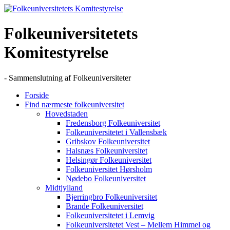
Skip
to
content
Folkeuniversitetets
Komitestyrelse
- Sammenslutning af Folkeuniversiteter
Forside
Find nærmeste folkeuniversitet
Hovedstaden
Fredensborg Folkeuniversitet
Folkeuniversitetet i Vallensbæk
Gribskov Folkeuniversitet
Halsnæs Folkeuniversitet
Helsingør Folkeuniversitet
Folkeuniversitet Hørsholm
Nødebo Folkeuniversitet
Midtjylland
Bjerringbro Folkeuniversitet
Brande Folkeuniversitet
Folkeuniversitetet i Lemvig
Folkeuniversitetet Vest – Mellem Himmel og