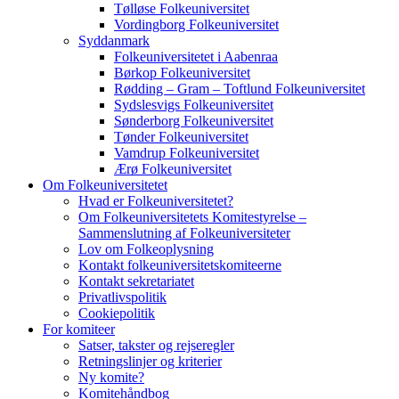
Tølløse Folkeuniversitet
Vordingborg Folkeuniversitet
Syddanmark
Folkeuniversitetet i Aabenraa
Børkop Folkeuniversitet
Rødding – Gram – Toftlund Folkeuniversitet
Sydslesvigs Folkeuniversitet
Sønderborg Folkeuniversitet
Tønder Folkeuniversitet
Vamdrup Folkeuniversitet
Ærø Folkeuniversitet
Om Folkeuniversitetet
Hvad er Folkeuniversitetet?
Om Folkeuniversitetets Komitestyrelse –
Sammenslutning af Folkeuniversiteter
Lov om Folkeoplysning
Kontakt folkeuniversitetskomiteerne
Kontakt sekretariatet
Privatlivspolitik
Cookiepolitik
For komiteer
Satser, takster og rejseregler
Retningslinjer og kriterier
Ny komite?
Komitehåndbog