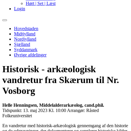
Hørt | Set | Læst
Login
Primary
Menu
Hovedstaden
Midtjylland
Nordjylland
Sjælland
Syddanmark
Øvrige afdelinger
Historisk - arkæologisk
vandretur fra Skærum til Nr.
Vosborg
Helle Henningsen, Middelalderarkæolog, cand.phil.
Tidspunkt:
13. maj 2023 Kl. 10:00
Arrangør:
Råsted
Folkeuniversitet
En vandretur med historisk-arkæologisk gennemgang af den historie
og de udgravninger, der dokumenterer og supplerer historiske kilder.