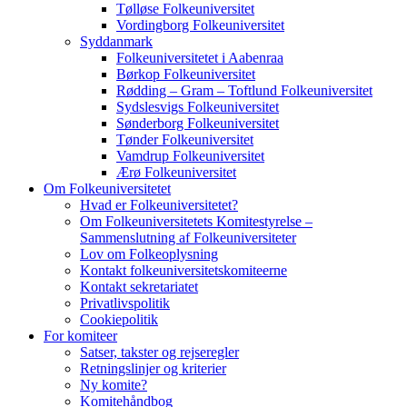
Tølløse Folkeuniversitet
Vordingborg Folkeuniversitet
Syddanmark
Folkeuniversitetet i Aabenraa
Børkop Folkeuniversitet
Rødding – Gram – Toftlund Folkeuniversitet
Sydslesvigs Folkeuniversitet
Sønderborg Folkeuniversitet
Tønder Folkeuniversitet
Vamdrup Folkeuniversitet
Ærø Folkeuniversitet
Om Folkeuniversitetet
Hvad er Folkeuniversitetet?
Om Folkeuniversitetets Komitestyrelse –
Sammenslutning af Folkeuniversiteter
Lov om Folkeoplysning
Kontakt folkeuniversitetskomiteerne
Kontakt sekretariatet
Privatlivspolitik
Cookiepolitik
For komiteer
Satser, takster og rejseregler
Retningslinjer og kriterier
Ny komite?
Komitehåndbog