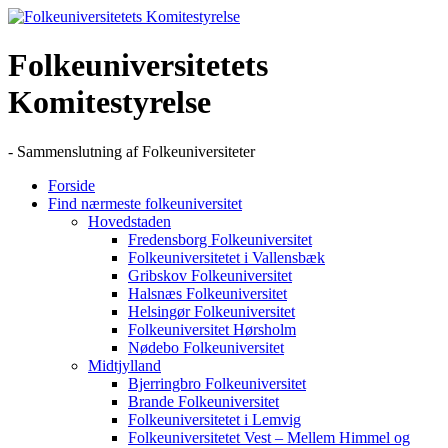
Skip
to
content
Folkeuniversitetets
Komitestyrelse
- Sammenslutning af Folkeuniversiteter
Forside
Find nærmeste folkeuniversitet
Hovedstaden
Fredensborg Folkeuniversitet
Folkeuniversitetet i Vallensbæk
Gribskov Folkeuniversitet
Halsnæs Folkeuniversitet
Helsingør Folkeuniversitet
Folkeuniversitet Hørsholm
Nødebo Folkeuniversitet
Midtjylland
Bjerringbro Folkeuniversitet
Brande Folkeuniversitet
Folkeuniversitetet i Lemvig
Folkeuniversitetet Vest – Mellem Himmel og