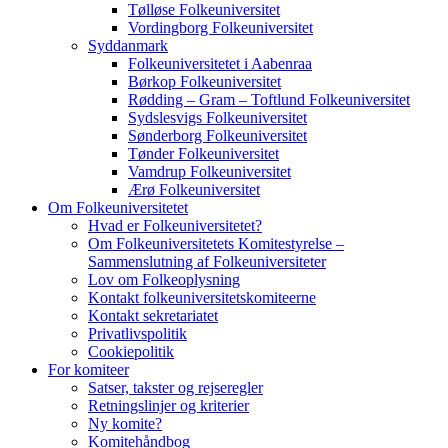
Tølløse Folkeuniversitet
Vordingborg Folkeuniversitet
Syddanmark
Folkeuniversitetet i Aabenraa
Børkop Folkeuniversitet
Rødding – Gram – Toftlund Folkeuniversitet
Sydslesvigs Folkeuniversitet
Sønderborg Folkeuniversitet
Tønder Folkeuniversitet
Vamdrup Folkeuniversitet
Ærø Folkeuniversitet
Om Folkeuniversitetet
Hvad er Folkeuniversitetet?
Om Folkeuniversitetets Komitestyrelse –
Sammenslutning af Folkeuniversiteter
Lov om Folkeoplysning
Kontakt folkeuniversitetskomiteerne
Kontakt sekretariatet
Privatlivspolitik
Cookiepolitik
For komiteer
Satser, takster og rejseregler
Retningslinjer og kriterier
Ny komite?
Komitehåndbog