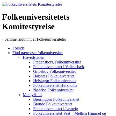
Skip
to
content
Folkeuniversitetets
Komitestyrelse
- Sammenslutning af Folkeuniversiteter
Forside
Find nærmeste folkeuniversitet
Hovedstaden
Fredensborg Folkeuniversitet
Folkeuniversitetet i Vallensbæk
Gribskov Folkeuniversitet
Halsnæs Folkeuniversitet
Helsingør Folkeuniversitet
Folkeuniversitet Hørsholm
Nødebo Folkeuniversitet
Midtjylland
Bjerringbro Folkeuniversitet
Brande Folkeuniversitet
Folkeuniversitetet i Lemvig
Folkeuniversitetet Vest – Mellem Himmel og