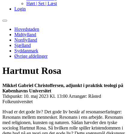
Hørt | Set | Læst
Login
Primary
Menu
Hovedstaden
Midtjylland
Nordjylland
Sjælland
Syddanmark
Øvrige afdelinger
Hartmut Rosa
Mikkel Gabriel Christoffersen, adjunkt i praktisk teologi på
Københavns Universitet
Tidspunkt:
10. maj 2023 Kl. 13:00
Arrangør:
Råsted
Folkeuniversitet
Hvad er det gode liv? Det gode liv består af resonanserfaringer:
Resonans mellem mennesker. Resonans i ens arbejde. Resonans
med religionen, kunsten og naturen. Sådan hævder den tyske
sociolog Hartmut Rosa. Så hvilken rolle spiller kristendommen i
dette bud på en teori om det gode liv? Dette spørgsmål diskuterer