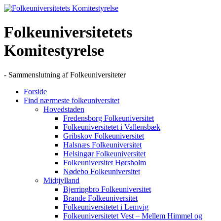
Skip
to
content
Folkeuniversitetets
Komitestyrelse
- Sammenslutning af Folkeuniversiteter
Forside
Find nærmeste folkeuniversitet
Hovedstaden
Fredensborg Folkeuniversitet
Folkeuniversitetet i Vallensbæk
Gribskov Folkeuniversitet
Halsnæs Folkeuniversitet
Helsingør Folkeuniversitet
Folkeuniversitet Hørsholm
Nødebo Folkeuniversitet
Midtjylland
Bjerringbro Folkeuniversitet
Brande Folkeuniversitet
Folkeuniversitetet i Lemvig
Folkeuniversitetet Vest – Mellem Himmel og