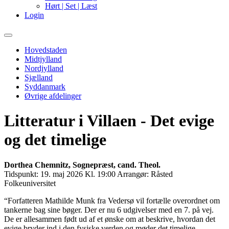
Hørt | Set | Læst
Login
Primary
Menu
Hovedstaden
Midtjylland
Nordjylland
Sjælland
Syddanmark
Øvrige afdelinger
Litteratur i Villaen - Det evige
og det timelige
Dorthea Chemnitz, Sognepræst, cand. Theol.
Tidspunkt:
19. maj 2026 Kl. 19:00
Arrangør:
Råsted
Folkeuniversitet
“Forfatteren Mathilde Munk fra Vedersø vil fortælle overordnet om
tankerne bag sine bøger. Der er nu 6 udgivelser med en 7. på vej.
De er allesammen født ud af et ønske om at beskrive, hvordan det
evige bryder ind i den fysiske verden og møder det timelige.