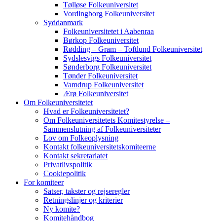
Tølløse Folkeuniversitet
Vordingborg Folkeuniversitet
Syddanmark
Folkeuniversitetet i Aabenraa
Børkop Folkeuniversitet
Rødding – Gram – Toftlund Folkeuniversitet
Sydslesvigs Folkeuniversitet
Sønderborg Folkeuniversitet
Tønder Folkeuniversitet
Vamdrup Folkeuniversitet
Ærø Folkeuniversitet
Om Folkeuniversitetet
Hvad er Folkeuniversitetet?
Om Folkeuniversitetets Komitestyrelse –
Sammenslutning af Folkeuniversiteter
Lov om Folkeoplysning
Kontakt folkeuniversitetskomiteerne
Kontakt sekretariatet
Privatlivspolitik
Cookiepolitik
For komiteer
Satser, takster og rejseregler
Retningslinjer og kriterier
Ny komite?
Komitehåndbog