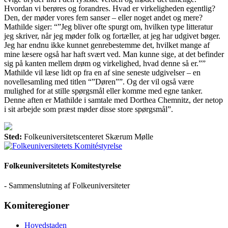
Hvordan vi berøres og forandres. Hvad er virkeligheden egentlig?
Den, der møder vores fem sanser – eller noget andet og mere?
Mathilde siger: “”Jeg bliver ofte spurgt om, hvilken type litteratur
jeg skriver, når jeg møder folk og fortæller, at jeg har udgivet bøger.
Jeg har endnu ikke kunnet genrebestemme det, hvilket mange af
mine læsere også har haft svært ved. Man kunne sige, at det befinder
sig på kanten mellem drøm og virkelighed, hvad denne så er.””
Mathilde vil læse lidt op fra en af sine seneste udgivelser – en
novellesamling med titlen “”Døren””. Og der vil også være
mulighed for at stille spørgsmål eller komme med egne tanker.
Denne aften er Mathilde i samtale med Dorthea Chemnitz, der netop
i sit arbejde som præst møder disse store spørgsmål”.
Sted:
Folkeuniversitetscenteret Skærum Mølle
Folkeuniversitetets Komitestyrelse
- Sammenslutning af Folkeuniversiteter
Komiteregioner
Hovedstaden