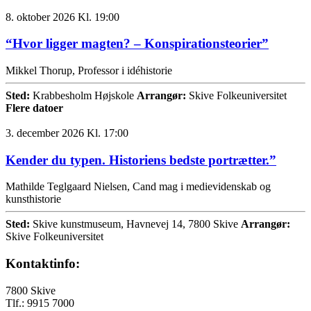
8. oktober 2026 Kl. 19:00
“Hvor ligger magten? – Konspirationsteorier”
Mikkel Thorup, Professor i idéhistorie
Sted:
Krabbesholm Højskole
Arrangør:
Skive Folkeuniversitet
Flere datoer
3. december 2026 Kl. 17:00
Kender du typen. Historiens bedste portrætter.”
Mathilde Teglgaard Nielsen, Cand mag i medievidenskab og
kunsthistorie
Sted:
Skive kunstmuseum, Havnevej 14, 7800 Skive
Arrangør:
Skive Folkeuniversitet
Kontaktinfo:
7800 Skive
Tlf.: 9915 7000