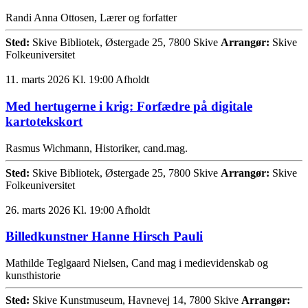
Randi Anna Ottosen, Lærer og forfatter
Sted:
Skive Bibliotek, Østergade 25, 7800 Skive
Arrangør:
Skive
Folkeuniversitet
11. marts 2026 Kl. 19:00
Afholdt
Med hertugerne i krig: Forfædre på digitale
kartotekskort
Rasmus Wichmann, Historiker, cand.mag.
Sted:
Skive Bibliotek, Østergade 25, 7800 Skive
Arrangør:
Skive
Folkeuniversitet
26. marts 2026 Kl. 19:00
Afholdt
Billedkunstner Hanne Hirsch Pauli
Mathilde Teglgaard Nielsen, Cand mag i medievidenskab og
kunsthistorie
Sted:
Skive Kunstmuseum, Havnevej 14, 7800 Skive
Arrangør: