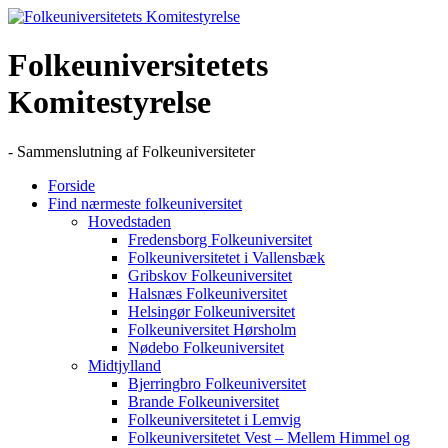
Skip
to
content
Folkeuniversitetets
Komitestyrelse
- Sammenslutning af Folkeuniversiteter
Forside
Find nærmeste folkeuniversitet
Hovedstaden
Fredensborg Folkeuniversitet
Folkeuniversitetet i Vallensbæk
Gribskov Folkeuniversitet
Halsnæs Folkeuniversitet
Helsingør Folkeuniversitet
Folkeuniversitet Hørsholm
Nødebo Folkeuniversitet
Midtjylland
Bjerringbro Folkeuniversitet
Brande Folkeuniversitet
Folkeuniversitetet i Lemvig
Folkeuniversitetet Vest – Mellem Himmel og