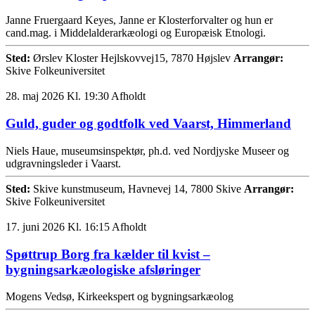
Janne Fruergaard Keyes, Janne er Klosterforvalter og hun er
cand.mag. i Middelalderarkæologi og Europæisk Etnologi.
Sted:
Ørslev Kloster Hejlskovvej15, 7870 Højslev
Arrangør:
Skive Folkeuniversitet
28. maj 2026 Kl. 19:30
Afholdt
Guld, guder og godtfolk ved Vaarst, Himmerland
Niels Haue, museumsinspektør, ph.d. ved Nordjyske Museer og
udgravningsleder i Vaarst.
Sted:
Skive kunstmuseum, Havnevej 14, 7800 Skive
Arrangør:
Skive Folkeuniversitet
17. juni 2026 Kl. 16:15
Afholdt
Spøttrup Borg fra kælder til kvist –
bygningsarkæologiske afsløringer
Mogens Vedsø, Kirkeekspert og bygningsarkæolog