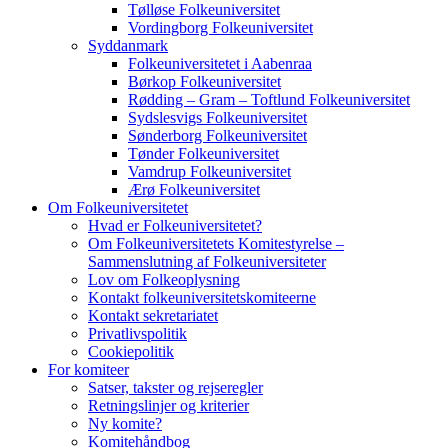
Tølløse Folkeuniversitet
Vordingborg Folkeuniversitet
Syddanmark
Folkeuniversitetet i Aabenraa
Børkop Folkeuniversitet
Rødding – Gram – Toftlund Folkeuniversitet
Sydslesvigs Folkeuniversitet
Sønderborg Folkeuniversitet
Tønder Folkeuniversitet
Vamdrup Folkeuniversitet
Ærø Folkeuniversitet
Om Folkeuniversitetet
Hvad er Folkeuniversitetet?
Om Folkeuniversitetets Komitestyrelse –
Sammenslutning af Folkeuniversiteter
Lov om Folkeoplysning
Kontakt folkeuniversitetskomiteerne
Kontakt sekretariatet
Privatlivspolitik
Cookiepolitik
For komiteer
Satser, takster og rejseregler
Retningslinjer og kriterier
Ny komite?
Komitehåndbog