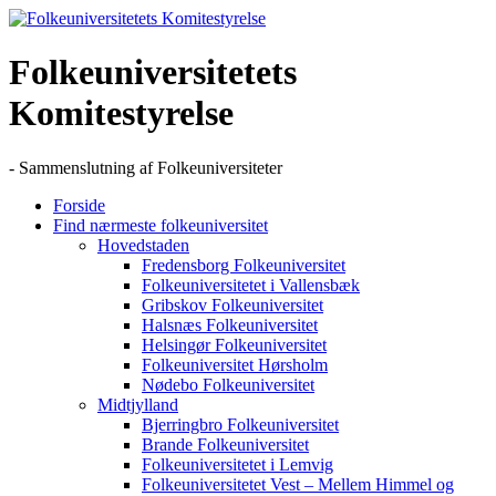
Skip
to
content
Folkeuniversitetets
Komitestyrelse
- Sammenslutning af Folkeuniversiteter
Forside
Find nærmeste folkeuniversitet
Hovedstaden
Fredensborg Folkeuniversitet
Folkeuniversitetet i Vallensbæk
Gribskov Folkeuniversitet
Halsnæs Folkeuniversitet
Helsingør Folkeuniversitet
Folkeuniversitet Hørsholm
Nødebo Folkeuniversitet
Midtjylland
Bjerringbro Folkeuniversitet
Brande Folkeuniversitet
Folkeuniversitetet i Lemvig
Folkeuniversitetet Vest – Mellem Himmel og