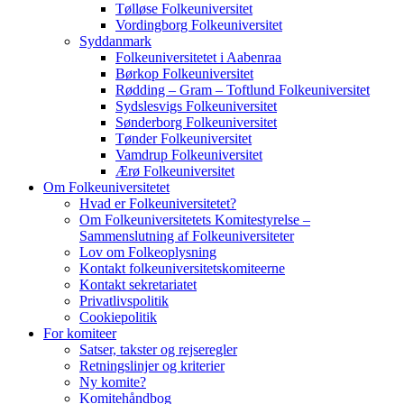
Tølløse Folkeuniversitet
Vordingborg Folkeuniversitet
Syddanmark
Folkeuniversitetet i Aabenraa
Børkop Folkeuniversitet
Rødding – Gram – Toftlund Folkeuniversitet
Sydslesvigs Folkeuniversitet
Sønderborg Folkeuniversitet
Tønder Folkeuniversitet
Vamdrup Folkeuniversitet
Ærø Folkeuniversitet
Om Folkeuniversitetet
Hvad er Folkeuniversitetet?
Om Folkeuniversitetets Komitestyrelse –
Sammenslutning af Folkeuniversiteter
Lov om Folkeoplysning
Kontakt folkeuniversitetskomiteerne
Kontakt sekretariatet
Privatlivspolitik
Cookiepolitik
For komiteer
Satser, takster og rejseregler
Retningslinjer og kriterier
Ny komite?
Komitehåndbog