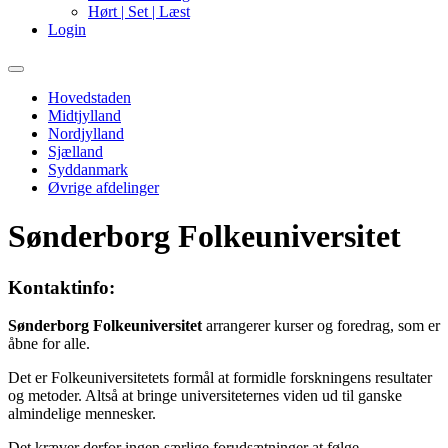
Hørt | Set | Læst
Login
Primary
Menu
Hovedstaden
Midtjylland
Nordjylland
Sjælland
Syddanmark
Øvrige afdelinger
Sønderborg Folkeuniversitet
Kontaktinfo:
Sønderborg Folkeuniversitet
arrangerer kurser og foredrag, som er
åbne for alle.
Det er Folkeuniversitetets formål at formidle forskningens resultater
og metoder. Altså at bringe universiteternes viden ud til ganske
almindelige mennesker.
Det kræver derfor ingen særlige forudsætninger at følge