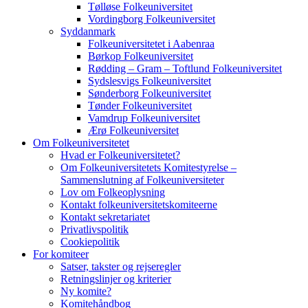
Tølløse Folkeuniversitet
Vordingborg Folkeuniversitet
Syddanmark
Folkeuniversitetet i Aabenraa
Børkop Folkeuniversitet
Rødding – Gram – Toftlund Folkeuniversitet
Sydslesvigs Folkeuniversitet
Sønderborg Folkeuniversitet
Tønder Folkeuniversitet
Vamdrup Folkeuniversitet
Ærø Folkeuniversitet
Om Folkeuniversitetet
Hvad er Folkeuniversitetet?
Om Folkeuniversitetets Komitestyrelse –
Sammenslutning af Folkeuniversiteter
Lov om Folkeoplysning
Kontakt folkeuniversitetskomiteerne
Kontakt sekretariatet
Privatlivspolitik
Cookiepolitik
For komiteer
Satser, takster og rejseregler
Retningslinjer og kriterier
Ny komite?
Komitehåndbog