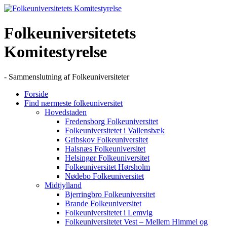
Skip
to
content
Folkeuniversitetets
Komitestyrelse
- Sammenslutning af Folkeuniversiteter
Forside
Find nærmeste folkeuniversitet
Hovedstaden
Fredensborg Folkeuniversitet
Folkeuniversitetet i Vallensbæk
Gribskov Folkeuniversitet
Halsnæs Folkeuniversitet
Helsingør Folkeuniversitet
Folkeuniversitet Hørsholm
Nødebo Folkeuniversitet
Midtjylland
Bjerringbro Folkeuniversitet
Brande Folkeuniversitet
Folkeuniversitetet i Lemvig
Folkeuniversitetet Vest – Mellem Himmel og