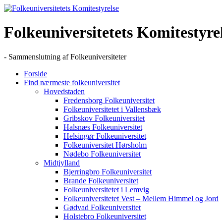
Skip
to
content
Folkeuniversitetets Komitestyre
- Sammenslutning af Folkeuniversiteter
Forside
Find nærmeste folkeuniversitet
Hovedstaden
Fredensborg Folkeuniversitet
Folkeuniversitetet i Vallensbæk
Gribskov Folkeuniversitet
Halsnæs Folkeuniversitet
Helsingør Folkeuniversitet
Folkeuniversitet Hørsholm
Nødebo Folkeuniversitet
Midtjylland
Bjerringbro Folkeuniversitet
Brande Folkeuniversitet
Folkeuniversitetet i Lemvig
Folkeuniversitetet Vest – Mellem Himmel og Jord
Gødvad Folkeuniversitet
Holstebro Folkeuniversitet