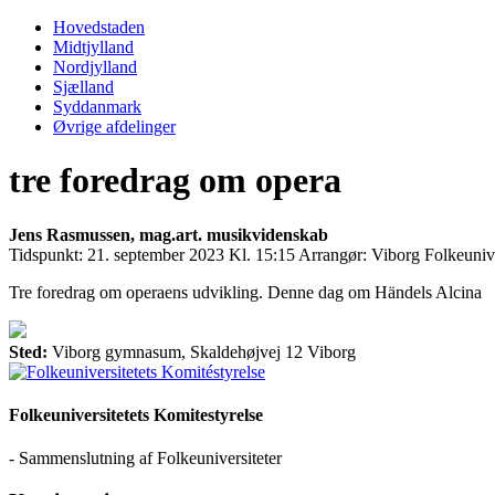
Primary
Menu
Hovedstaden
Midtjylland
Nordjylland
Sjælland
Syddanmark
Øvrige afdelinger
tre foredrag om opera
Jens Rasmussen, mag.art. musikvidenskab
Tidspunkt:
21. september 2023 Kl. 15:15
Arrangør:
Viborg Folkeunive
Tre foredrag om operaens udvikling. Denne dag om Händels Alcina
Sted:
Viborg gymnasum, Skaldehøjvej 12 Viborg
Folkeuniversitetets Komitestyrelse
- Sammenslutning af Folkeuniversiteter