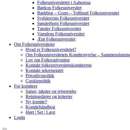
Folkeuniversitetet i Aabenraa
Børkop Folkeuniversitet
Rødding – Gram – Toftlund Folkeuniversitet
Sydslesvigs Folkeuniversitet
Sønderborg Folkeuniversitet
Tønder Folkeuniversitet
Vamdrup Folkeuniversitet
Ærø Folkeuniversitet
Om Folkeuniversitetet
Hvad er Folkeuniversitetet?
Om Folkeuniversitetets Komitestyrelse – Sammenslutning
Lov om Folkeoplysning
Kontakt folkeuniversitetskomiteerne
Kontakt sekretariatet
Privatlivspolitik
Cookiepolitik
For komiteer
Satser, takster og rejseregler
Retningslinjer og kriterier
Ny komite?
Komitehåndbog
Hørt | Set | Læst
Login