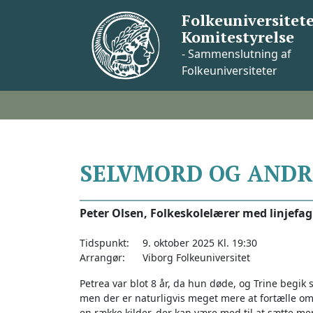
Skip
Folkeuniversitete
to
Komitestyrelse
content
- Sammenslutning af
Folkeuniversiteter
SELVMORD OG ANDR
Peter Olsen, Folkeskolelærer med linjefag 
Tidspunkt:
9. oktober 2025 Kl. 19:30
Arrangør:
Viborg Folkeuniversitet
Petrea var blot 8 år, da hun døde, og Trine begik
men der er naturligvis meget mere at fortælle 
en række kilder, der kan være med til at sætte m