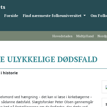
ts
Forside
Find nærmeste folkeuniversitet
Om Folke
Hovedstaden
Midtjylland
Nordj
E ULYKKELIGE DØDSFALD
i historie
 selvmord ved hængning – det kan vi læse i kirkebøgerne –
om sådanne dødsfald. Slægtsforsker Peter Olsen gennemgår
ere kød på fortællingerne om de forfædre, der døde ved