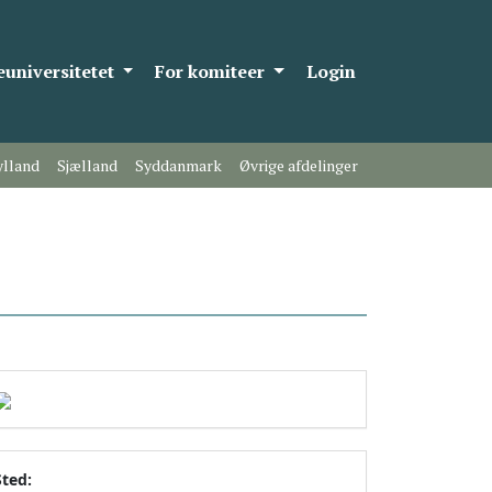
universitetet
For komiteer
Login
ylland
Sjælland
Syddanmark
Øvrige afdelinger
Sted: