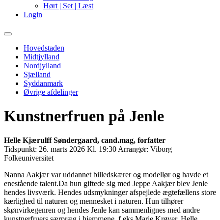
Hørt | Set | Læst
Login
Primary
Menu
Hovedstaden
Midtjylland
Nordjylland
Sjælland
Syddanmark
Øvrige afdelinger
Kunstnerfruen på Jenle
Helle Kjærulff Søndergaard, cand.mag, forfatter
Tidspunkt:
26. marts 2026 Kl. 19:30
Arrangør:
Viborg
Folkeuniversitet
Nanna Aakjær var uddannet billedskærer og modellør og havde et
enestående talent.Da hun giftede sig med Jeppe Aakjær blev Jenle
hendes livsværk. Hendes udsmykninger afspejlede ægtefællens store
kærlighed til naturen og mennesket i naturen. Hun tilhører
skønvirkegenren og hendes Jenle kan sammenlignes med andre
kunstnerfruers særpræg i hjemmene, f eks Marie Krøyer. Helle