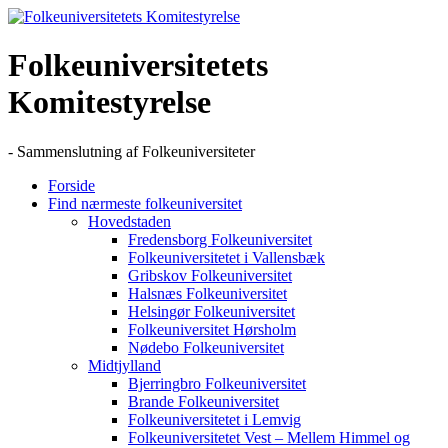
Skip
to
content
Folkeuniversitetets
Komitestyrelse
- Sammenslutning af Folkeuniversiteter
Forside
Find nærmeste folkeuniversitet
Hovedstaden
Fredensborg Folkeuniversitet
Folkeuniversitetet i Vallensbæk
Gribskov Folkeuniversitet
Halsnæs Folkeuniversitet
Helsingør Folkeuniversitet
Folkeuniversitet Hørsholm
Nødebo Folkeuniversitet
Midtjylland
Bjerringbro Folkeuniversitet
Brande Folkeuniversitet
Folkeuniversitetet i Lemvig
Folkeuniversitetet Vest – Mellem Himmel og