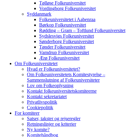
Tølløse Folkeuniversitet
Vordingborg Folkeuniversitet
Syddanmark
Folkeuniversitetet i Aabenraa
Børkop Folkeuniversitet
Rødding – Gram – Toftlund Folkeuniversitet
Sydslesvigs Folkeuniversitet
Sønderborg Folkeuniversitet
Tønder Folkeuniversitet
Vamdrup Folkeuniversitet
Ærø Folkeuniversitet
Om Folkeuniversitetet
Hvad er Folkeuniversitetet?
Om Folkeuniversitetets Komitestyrelse –
Sammenslutning af Folkeuniversiteter
Lov om Folkeoplysning
Kontakt folkeuniversitetskomiteerne
Kontakt sekretariatet
Privatlivspolitik
Cookiepolitik
For komiteer
Satser, takster og rejseregler
Retningslinjer og kriterier
Ny komite?
Komitehåndbog