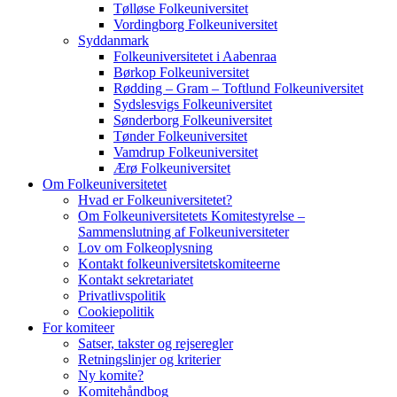
Tølløse Folkeuniversitet
Vordingborg Folkeuniversitet
Syddanmark
Folkeuniversitetet i Aabenraa
Børkop Folkeuniversitet
Rødding – Gram – Toftlund Folkeuniversitet
Sydslesvigs Folkeuniversitet
Sønderborg Folkeuniversitet
Tønder Folkeuniversitet
Vamdrup Folkeuniversitet
Ærø Folkeuniversitet
Om Folkeuniversitetet
Hvad er Folkeuniversitetet?
Om Folkeuniversitetets Komitestyrelse –
Sammenslutning af Folkeuniversiteter
Lov om Folkeoplysning
Kontakt folkeuniversitetskomiteerne
Kontakt sekretariatet
Privatlivspolitik
Cookiepolitik
For komiteer
Satser, takster og rejseregler
Retningslinjer og kriterier
Ny komite?
Komitehåndbog