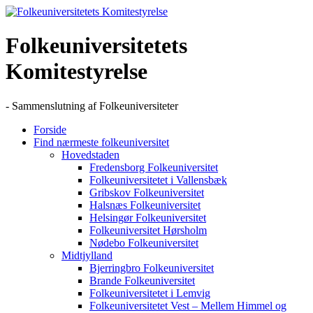
Skip
to
content
Folkeuniversitetets
Komitestyrelse
- Sammenslutning af Folkeuniversiteter
Forside
Find nærmeste folkeuniversitet
Hovedstaden
Fredensborg Folkeuniversitet
Folkeuniversitetet i Vallensbæk
Gribskov Folkeuniversitet
Halsnæs Folkeuniversitet
Helsingør Folkeuniversitet
Folkeuniversitet Hørsholm
Nødebo Folkeuniversitet
Midtjylland
Bjerringbro Folkeuniversitet
Brande Folkeuniversitet
Folkeuniversitetet i Lemvig
Folkeuniversitetet Vest – Mellem Himmel og