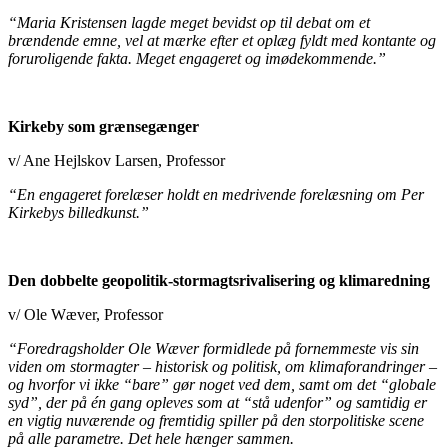
“Maria Kristensen lagde meget bevidst op til debat om et
brændende emne, vel at mærke efter et oplæg fyldt med kontante og
foruroligende fakta. Meget engageret og imødekommende.”
Kirkeby som grænsegænger
v/ Ane Hejlskov Larsen, Professor
“En engageret forelæser holdt en medrivende forelæsning om Per
Kirkebys billedkunst.”
Den dobbelte geopolitik-stormagtsrivalisering og klimaredning
v/ Ole Wæver, Professor
“Foredragsholder Ole Wæver formidlede på fornemmeste vis sin
viden om stormagter – historisk og politisk, om klimaforandringer –
og hvorfor vi ikke “bare” gør noget ved dem, samt om det “globale
syd”,
der på én gang opleves som at “stå udenfor” og samtidig er
en vigtig nuværende og fremtidig spiller på den storpolitiske scene
på alle parametre. Det hele hænger sammen.