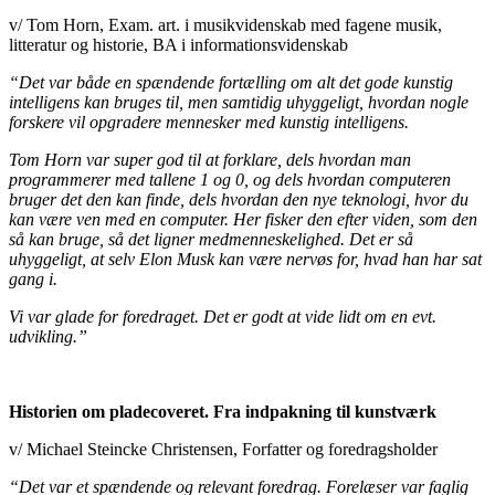
v/ Tom Horn, Exam. art. i musikvidenskab med fagene musik,
litteratur og historie, BA i informationsvidenskab
“Det var både en spændende fortælling om alt det gode kunstig
intelligens kan bruges til, men samtidig uhyggeligt, hvordan nogle
forskere vil opgradere mennesker med kunstig intelligens.
Tom Horn var super god til at forklare, dels hvordan man
programmerer med tallene 1 og 0, og dels hvordan computeren
bruger det den kan finde, dels hvordan den nye teknologi, hvor du
kan være ven med en computer. Her fisker den efter viden, som den
så kan bruge, så det ligner medmenneskelighed. Det er så
uhyggeligt, at selv Elon Musk kan være nervøs for, hvad han har sat
gang i.
Vi var glade for foredraget. Det er godt at vide lidt om en evt.
udvikling.”
Historien om pladecoveret. Fra indpakning til kunstværk
v/ Michael Steincke Christensen, Forfatter og foredragsholder
“Det var et spændende og relevant foredrag. Forelæser var faglig