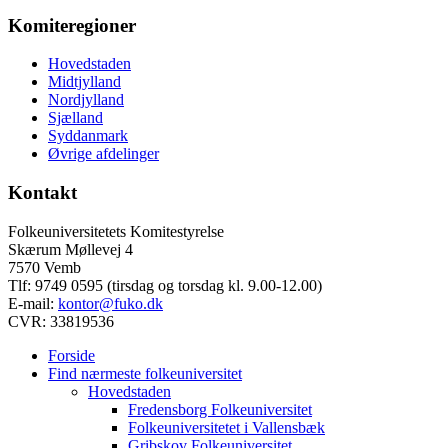
Komiteregioner
Hovedstaden
Midtjylland
Nordjylland
Sjælland
Syddanmark
Øvrige afdelinger
Kontakt
Folkeuniversitetets Komitestyrelse
Skærum Møllevej 4
7570 Vemb
Tlf: 9749 0595 (tirsdag og torsdag kl. 9.00-12.00)
E-mail:
kontor@fuko.dk
CVR: 33819536
Forside
Find nærmeste folkeuniversitet
Hovedstaden
Fredensborg Folkeuniversitet
Folkeuniversitetet i Vallensbæk
Gribskov Folkeuniversitet