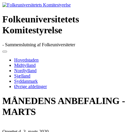
Skip
to
content
Folkeuniversitetets
Komitestyrelse
- Sammenslutning af Folkeuniversiteter
Primary
Menu
Hovedstaden
Midtjylland
Nordjylland
Sjælland
Syddanmark
Øvrige afdelinger
MÅNEDENS ANBEFALING -
MARTS
Oprettet d. 3. marts 2020