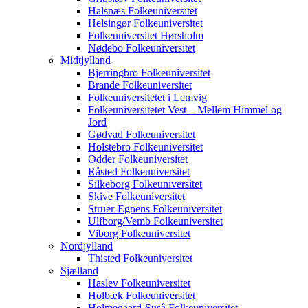
Halsnæs Folkeuniversitet
Helsingør Folkeuniversitet
Folkeuniversitet Hørsholm
Nødebo Folkeuniversitet
Midtjylland
Bjerringbro Folkeuniversitet
Brande Folkeuniversitet
Folkeuniversitetet i Lemvig
Folkeuniversitetet Vest – Mellem Himmel og
Jord
Gødvad Folkeuniversitet
Holstebro Folkeuniversitet
Odder Folkeuniversitet
Råsted Folkeuniversitet
Silkeborg Folkeuniversitet
Skive Folkeuniversitet
Struer-Egnens Folkeuniversitet
Ulfborg/Vemb Folkeuniversitet
Viborg Folkeuniversitet
Nordjylland
Thisted Folkeuniversitet
Sjælland
Haslev Folkeuniversitet
Holbæk Folkeuniversitet
Holmegaard-Suså Folkeuniversitet