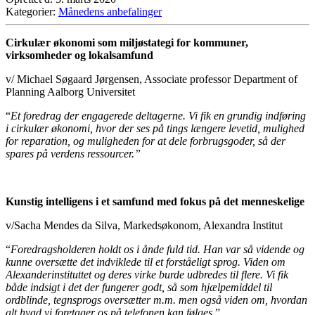
Kategorier:
Månedens anbefalinger
Cirkulær økonomi som miljøstategi for kommuner,
virksomheder og lokalsamfund
v/ Michael Søgaard Jørgensen, Associate professor Department of
Planning Aalborg Universitet
“
Et foredrag der engagerede deltagerne. Vi fik en grundig indføring
i cirkulær økonomi, hvor der ses på tings længere levetid, mulighed
for reparation, og muligheden for at dele forbrugsgoder, så der
spares på verdens ressourcer.”
Kunstig intelligens i et samfund med fokus på det menneskelige
v/Sacha Mendes da Silva, Markedsøkonom, Alexandra Institut
“
Foredragsholderen holdt os i ånde fuld tid. Han var så vidende og
kunne oversætte det indviklede til et forståeligt sprog. Viden om
Alexanderinstituttet og deres virke burde udbredes til flere. Vi fik
både indsigt i det der fungerer godt, så som hjælpemiddel til
ordblinde, tegnsprogs oversætter m.m. men også viden om, hvordan
alt hvad vi foretager os på telefonen kan følges.
”