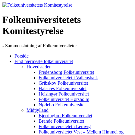
Skip
to
content
Folkeuniversitetets
Komitestyrelse
- Sammenslutning af Folkeuniversiteter
Forside
Find nærmeste folkeuniversitet
Hovedstaden
Fredensborg Folkeuniversitet
Folkeuniversitetet i Vallensbæk
Gribskov Folkeuniversitet
Halsnæs Folkeuniversitet
Helsingør Folkeuniversitet
Folkeuniversitet Hørsholm
Nødebo Folkeuniversitet
Midtjylland
Bjerringbro Folkeuniversitet
Brande Folkeuniversitet
Folkeuniversitetet i Lemvig
Folkeuniversitetet Vest – Mellem Himmel og