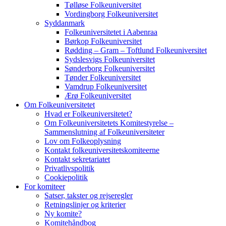
Tølløse Folkeuniversitet
Vordingborg Folkeuniversitet
Syddanmark
Folkeuniversitetet i Aabenraa
Børkop Folkeuniversitet
Rødding – Gram – Toftlund Folkeuniversitet
Sydslesvigs Folkeuniversitet
Sønderborg Folkeuniversitet
Tønder Folkeuniversitet
Vamdrup Folkeuniversitet
Ærø Folkeuniversitet
Om Folkeuniversitetet
Hvad er Folkeuniversitetet?
Om Folkeuniversitetets Komitestyrelse –
Sammenslutning af Folkeuniversiteter
Lov om Folkeoplysning
Kontakt folkeuniversitetskomiteerne
Kontakt sekretariatet
Privatlivspolitik
Cookiepolitik
For komiteer
Satser, takster og rejseregler
Retningslinjer og kriterier
Ny komite?
Komitehåndbog