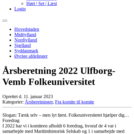
Hørt | Set | Læst
Login
Primary
Menu
Hovedstaden
Midtjylland
Nordjylland
Sjælland
Syddanmark
Øvrige afdelinger
Årsberetning 2022 Ulfborg-
Vemb Folkeuniversitet
Oprettet d. 11. januar 2023
Kategorier:
Årsberetninger
,
Fra komite til komite
Slogan: Tænk selv – men lyt først. Folkeuniversitetet hjælper dig…
Foredrag
I 2022 har vi i komiteen afholdt 6 foredrag, hvoraf de 4 var i
samarbejde med Maritimhistorisk Selskab og 1 i samarbejde med