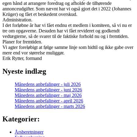
egen hånd at arrangere foredrag og afholde de tilhørende
annonceudgifter. Som nævnt har vi også gjort det i 2022 (Johannes
Krüger) og fået et beskedent overskud.
Administration.
I det forløbne år har vi fået endnu et medlem i komiteen, så vi nu er
tre om opgaverne. Desuden har vi fået revideret og godkendt
vedtægterne, så de svarer til de faktiske forhold nu og i fremtiden.
Planer for fremtiden.
Vi agter foreløbigt at følge samme linje som hidtil og ikke gabe over
mere end vor størrelse muliggør.
Erik Rytter, formand
Nyeste indlæg
Månedens anbefalinger - juli 2026
Månedens anbefalinger - juni 2026
Månedens anbefalinger - maj 2026
Månedens anbefalinger - april 2026
Månedens anbefalinger - marts 2026
Kategorier:
Årsberetninger