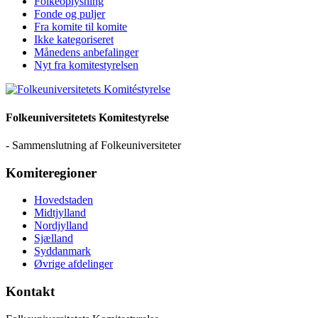
Folkeoplysning
Fonde og puljer
Fra komite til komite
Ikke kategoriseret
Månedens anbefalinger
Nyt fra komitestyrelsen
Folkeuniversitetets Komitestyrelse
- Sammenslutning af Folkeuniversiteter
Komiteregioner
Hovedstaden
Midtjylland
Nordjylland
Sjælland
Syddanmark
Øvrige afdelinger
Kontakt