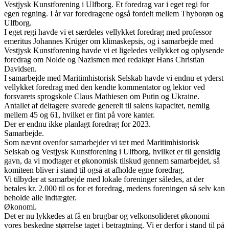
Vestjysk Kunstforening i Ulfborg. Et foredrag var i eget regi for
egen regning. I år var foredragene også fordelt mellem Thyborøn og
Ulfborg.
I eget regi havde vi et særdeles vellykket foredrag med professor
emeritus Johannes Krüger om klimaskepsis, og i samarbejde med
Vestjysk Kunstforening havde vi et ligeledes vellykket og oplysende
foredrag om Nolde og Nazismen med redaktør Hans Christian
Davidsen.
I samarbejde med Maritimhistorisk Selskab havde vi endnu et yderst
vellykket foredrag med den kendte kommentator og lektor ved
forsvarets sprogskole Claus Mathiesen om Putin og Ukraine.
Antallet af deltagere svarede generelt til salens kapacitet, nemlig
mellem 45 og 61, hvilket er fint på vore kanter.
Der er endnu ikke planlagt foredrag for 2023.
Samarbejde.
Som nævnt ovenfor samarbejder vi tæt med Maritimhistorisk
Selskab og Vestjysk Kunstforening i Ulfborg, hvilket er til gensidig
gavn, da vi modtager et økonomisk tilskud gennem samarbejdet, så
komiteen bliver i stand til også at afholde egne foredrag.
Vi tilbyder at samarbejde med lokale foreninger således, at der
betales kr. 2.000 til os for et foredrag, medens foreningen så selv kan
beholde alle indtægter.
Økonomi.
Det er nu lykkedes at få en brugbar og velkonsolideret økonomi
vores beskedne størrelse taget i betragtning. Vi er derfor i stand til på