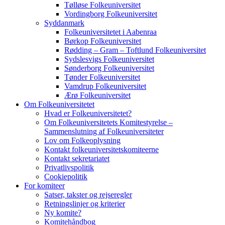
Tølløse Folkeuniversitet
Vordingborg Folkeuniversitet
Syddanmark
Folkeuniversitetet i Aabenraa
Børkop Folkeuniversitet
Rødding – Gram – Toftlund Folkeuniversitet
Sydslesvigs Folkeuniversitet
Sønderborg Folkeuniversitet
Tønder Folkeuniversitet
Vamdrup Folkeuniversitet
Ærø Folkeuniversitet
Om Folkeuniversitetet
Hvad er Folkeuniversitetet?
Om Folkeuniversitetets Komitestyrelse –
Sammenslutning af Folkeuniversiteter
Lov om Folkeoplysning
Kontakt folkeuniversitetskomiteerne
Kontakt sekretariatet
Privatlivspolitik
Cookiepolitik
For komiteer
Satser, takster og rejseregler
Retningslinjer og kriterier
Ny komite?
Komitehåndbog