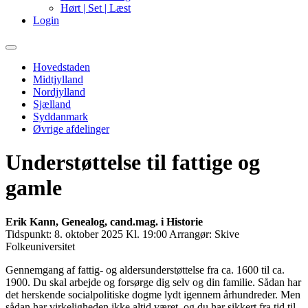
Hørt | Set | Læst
Login
Primary
Menu
Hovedstaden
Midtjylland
Nordjylland
Sjælland
Syddanmark
Øvrige afdelinger
Understøttelse til fattige og
gamle
Erik Kann, Genealog, cand.mag. i Historie
Tidspunkt:
8. oktober 2025 Kl. 19:00
Arrangør:
Skive
Folkeuniversitet
Gennemgang af fattig- og aldersunderstøttelse fra ca. 1600 til ca.
1900. Du skal arbejde og forsørge dig selv og din familie. Sådan har
det herskende socialpolitiske dogme lydt igennem århundreder. Men
sådan har virkeligheden ikke altid været, og du har sikkert fra tid til