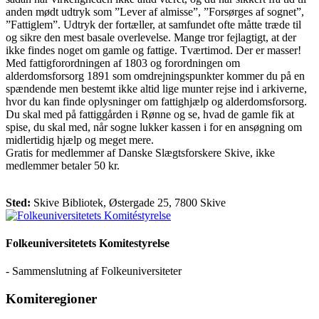
anden mødt udtryk som ”Lever af almisse”, ”Forsørges af sognet”,
”Fattiglem”. Udtryk der fortæller, at samfundet ofte måtte træde til
og sikre den mest basale overlevelse. Mange tror fejlagtigt, at der
ikke findes noget om gamle og fattige. Tværtimod. Der er masser!
Med fattigforordningen af 1803 og forordningen om
alderdomsforsorg 1891 som omdrejningspunkter kommer du på en
spændende men bestemt ikke altid lige munter rejse ind i arkiverne,
hvor du kan finde oplysninger om fattighjælp og alderdomsforsorg.
Du skal med på fattiggården i Rønne og se, hvad de gamle fik at
spise, du skal med, når sogne lukker kassen i for en ansøgning om
midlertidig hjælp og meget mere.
Gratis for medlemmer af Danske Slægtsforskere Skive, ikke
medlemmer betaler 50 kr.
Sted:
Skive Bibliotek, Østergade 25, 7800 Skive
Folkeuniversitetets Komitestyrelse
- Sammenslutning af Folkeuniversiteter
Komiteregioner