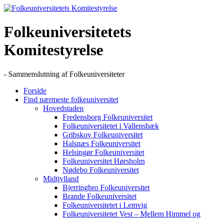
Skip
to
content
Folkeuniversitetets
Komitestyrelse
- Sammenslutning af Folkeuniversiteter
Forside
Find nærmeste folkeuniversitet
Hovedstaden
Fredensborg Folkeuniversitet
Folkeuniversitetet i Vallensbæk
Gribskov Folkeuniversitet
Halsnæs Folkeuniversitet
Helsingør Folkeuniversitet
Folkeuniversitet Hørsholm
Nødebo Folkeuniversitet
Midtjylland
Bjerringbro Folkeuniversitet
Brande Folkeuniversitet
Folkeuniversitetet i Lemvig
Folkeuniversitetet Vest – Mellem Himmel og