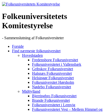
Skip
to
content
Folkeuniversitetets
Komitestyrelse
- Sammenslutning af Folkeuniversiteter
Forside
Find nærmeste folkeuniversitet
Hovedstaden
Fredensborg Folkeuniversitet
Folkeuniversitetet i Vallensbæk
Gribskov Folkeuniversitet
Halsnæs Folkeuniversitet
Helsingør Folkeuniversitet
Folkeuniversitet Hørsholm
Nødebo Folkeuniversitet
Midtjylland
Bjerringbro Folkeuniversitet
Brande Folkeuniversitet
Folkeuniversitetet i Lemvig
Folkeuniversitetet Vest – Mellem Himmel og