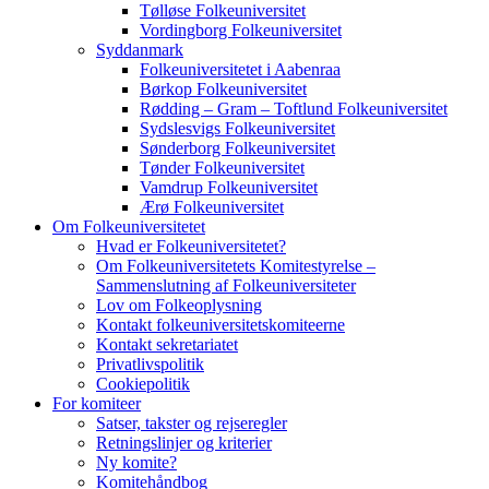
Tølløse Folkeuniversitet
Vordingborg Folkeuniversitet
Syddanmark
Folkeuniversitetet i Aabenraa
Børkop Folkeuniversitet
Rødding – Gram – Toftlund Folkeuniversitet
Sydslesvigs Folkeuniversitet
Sønderborg Folkeuniversitet
Tønder Folkeuniversitet
Vamdrup Folkeuniversitet
Ærø Folkeuniversitet
Om Folkeuniversitetet
Hvad er Folkeuniversitetet?
Om Folkeuniversitetets Komitestyrelse –
Sammenslutning af Folkeuniversiteter
Lov om Folkeoplysning
Kontakt folkeuniversitetskomiteerne
Kontakt sekretariatet
Privatlivspolitik
Cookiepolitik
For komiteer
Satser, takster og rejseregler
Retningslinjer og kriterier
Ny komite?
Komitehåndbog