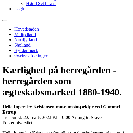
Hørt | Set | Læst
Login
Primary
Menu
Hovedstaden
Midtjylland
Nordjylland
Sjælland
Syddanmark
Øvrige afdelinger
Kærlighed på herregården -
herregården som
ægteskabsmarked 1880-1940.
Helle Ingerslev Kristensen museumsinspektør ved Gammel
Estrup
Tidspunkt:
22. marts 2023 Kl. 19:00
Arrangør:
Skive
Folkeuniversitet
Helle Ingerslev Kristensen fortæller om danske herregårde, som i