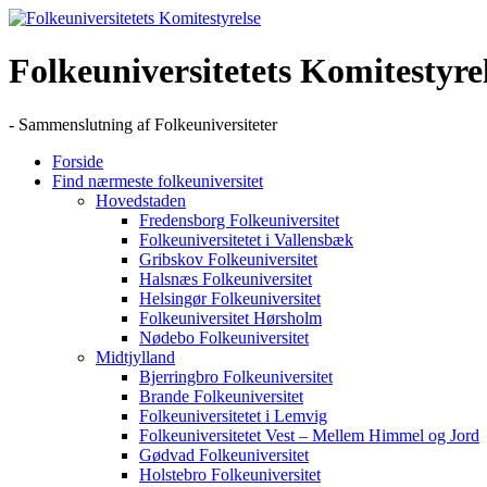
Skip
to
content
Folkeuniversitetets Komitestyre
- Sammenslutning af Folkeuniversiteter
Forside
Find nærmeste folkeuniversitet
Hovedstaden
Fredensborg Folkeuniversitet
Folkeuniversitetet i Vallensbæk
Gribskov Folkeuniversitet
Halsnæs Folkeuniversitet
Helsingør Folkeuniversitet
Folkeuniversitet Hørsholm
Nødebo Folkeuniversitet
Midtjylland
Bjerringbro Folkeuniversitet
Brande Folkeuniversitet
Folkeuniversitetet i Lemvig
Folkeuniversitetet Vest – Mellem Himmel og Jord
Gødvad Folkeuniversitet
Holstebro Folkeuniversitet