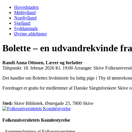
Primary
Menu
Hovedstaden
Midtjylland
Nordjylland
Sjælland
Syddanmark
Øvrige afdelinger
Bolette – en udvandrekvinde fr
Randi Anna Ottosen, Lærer og forfatter
Tidspunkt:
18. februar 2026 Kl. 19:00
Arrangør:
Skive Folkeuniversit
Det handler om Bolettes livshistorie fra fattig pige i Thy til tømrerk
Foredraget er gratis for medlemmer af Danske Slægtsforskere Skive o
Sted:
Skive Bibliotek, Østergade 25, 7800 Skive
Folkeuniversitetets Komitestyrelse
- Sammenslutning af Folkeuniversiteter