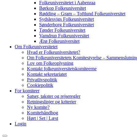
Folkeuniversitetet i Aabenraa
Børkop Folkeuniversitet
Rødding – Gram – Toftlund Folkeuniversitet
Sydslesvigs Folkeuniversitet
Sønderborg Folkeuniversitet
Tønder Folkeuniversitet
Vamdrup Folkeuniversitet
Ærø Folkeuniversitet
Om Folkeuniversitetet
Hvad er Folkeuniversitetet?
Om Folkeuniversitetets Komitestyrelse – Sammenslutning
Lov om Folkeoplysning
Kontakt folkeuniversitetskomiteerne
Kontakt sekretariatet
Privatlivspolitik
Cookiepolitik
For komiteer
Satser, takster og rejseregler
Retningslinjer og kriterier
Ny komite?
Komitehåndbog
Hørt | Set | Læst
Login