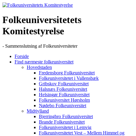
Skip
to
content
Folkeuniversitetets
Komitestyrelse
- Sammenslutning af Folkeuniversiteter
Forside
Find nærmeste folkeuniversitet
Hovedstaden
Fredensborg Folkeuniversitet
Folkeuniversitetet i Vallensbæk
Gribskov Folkeuniversitet
Halsnæs Folkeuniversitet
Helsingør Folkeuniversitet
Folkeuniversitet Hørsholm
Nødebo Folkeuniversitet
Midtjylland
Bjerringbro Folkeuniversitet
Brande Folkeuniversitet
Folkeuniversitetet i Lemvig
Folkeuniversitetet Vest – Mellem Himmel og