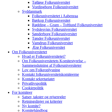
Tølløse Folkeuniversitet
Vordingborg Folkeuniversitet
Syddanmark
Folkeuniversitetet i Aabenraa
Børkop Folkeuniversitet
Rødding – Gram – Toftlund Folkeuniversitet
Sydslesvigs Folkeuniversitet
Sønderborg Folkeuniversitet
Tønder Folkeuniversitet
Vamdrup Folkeuniversitet
Ærø Folkeuniversitet
Om Folkeuniversitetet
Hvad er Folkeuniversitetet?
Om Folkeuniversitetets Komitestyrelse –
Sammenslutning af Folkeuniversiteter
Lov om Folkeoplysning
Kontakt folkeuniversitetskomiteerne
Kontakt sekretariatet
Privatlivspolitik
Cookiepolitik
For komiteer
Satser, takster og rejseregler
Retningslinjer og kriterier
Ny komite?
Komitehåndbog