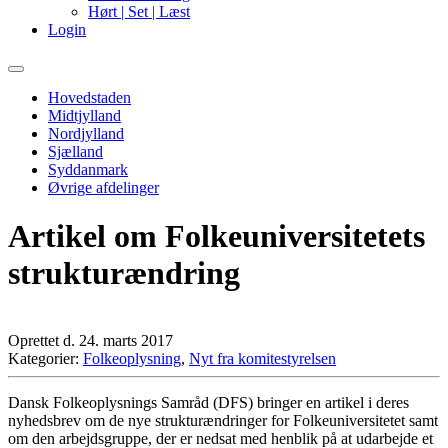
Hørt | Set | Læst
Login
Primary
Menu
Hovedstaden
Midtjylland
Nordjylland
Sjælland
Syddanmark
Øvrige afdelinger
Artikel om Folkeuniversitetets
strukturændring
Oprettet d. 24. marts 2017
Kategorier:
Folkeoplysning
,
Nyt fra komitestyrelsen
Dansk Folkeoplysnings Samråd (DFS) bringer en artikel i deres
nyhedsbrev om de nye strukturændringer for Folkeuniversitetet samt
om den arbejdsgruppe, der er nedsat med henblik på at udarbejde et