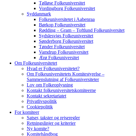
Tølløse Folkeuniversitet
Vordingborg Folkeuniversitet
Syddanmark
Folkeuniversitetet i Aabenraa
Børkop Folkeuniversitet
Rødding – Gram – Toftlund Folkeuniversitet
Sydslesvigs Folkeuniversitet
Sønderborg Folkeuniversitet
Tønder Folkeuniversitet
Vamdrup Folkeuniversitet
Ærø Folkeuniversitet
Om Folkeuniversitetet
Hvad er Folkeuniversitetet?
Om Folkeuniversitetets Komitestyrelse –
Sammenslutning af Folkeuniversiteter
Lov om Folkeoplysning
Kontakt folkeuniversitetskomiteerne
Kontakt sekretariatet
Privatlivspolitik
Cookiepolitik
For komiteer
Satser, takster og rejseregler
Retningslinjer og kriterier
Ny komite?
Komitehåndbog