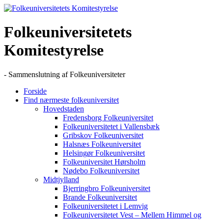
Skip
to
content
Folkeuniversitetets
Komitestyrelse
- Sammenslutning af Folkeuniversiteter
Forside
Find nærmeste folkeuniversitet
Hovedstaden
Fredensborg Folkeuniversitet
Folkeuniversitetet i Vallensbæk
Gribskov Folkeuniversitet
Halsnæs Folkeuniversitet
Helsingør Folkeuniversitet
Folkeuniversitet Hørsholm
Nødebo Folkeuniversitet
Midtjylland
Bjerringbro Folkeuniversitet
Brande Folkeuniversitet
Folkeuniversitetet i Lemvig
Folkeuniversitetet Vest – Mellem Himmel og