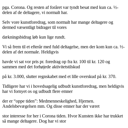
pga. Corona. Og resten af foråret var tyndt besat med kun ca. ½-
delen af de deltagere, vi normalt har.
Selv vore kunstforedrag, som normalt har mange deltagere og
dermed væsentligt bidrager til vores
dækningsbidrag løb kun lige rundt.
Vi så frem til et efterår med fuld deltagelse, men der kom kun ca. ½-
delen af det normale. Heldigvis
havde vi sat vor pris pr. foredrag op fra kr. 100 til kr. 120 og
sammen med det forhøjede aktivitetstilskud
på kr. 3.000, slutter regnskabet med et lille overskud på kr. 370.
Tidligere har vi i hovedsagelig udbudt kunstforedrag, men heldigvis
har vi fornyet os og udbudt flere emner
der er “oppe tiden”: Medmenneskelighed, Hjernen.
Andelsbevægelsen mm. Og disse emner har der været
stor interesse for her i Corona tiden. Hvor Kunsten ikke har trukket
så mange deltagere. Dog har vi stor