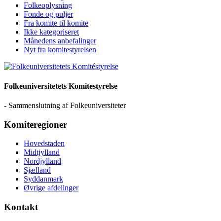
Folkeoplysning
Fonde og puljer
Fra komite til komite
Ikke kategoriseret
Månedens anbefalinger
Nyt fra komitestyrelsen
Folkeuniversitetets Komitestyrelse
- Sammenslutning af Folkeuniversiteter
Komiteregioner
Hovedstaden
Midtjylland
Nordjylland
Sjælland
Syddanmark
Øvrige afdelinger
Kontakt