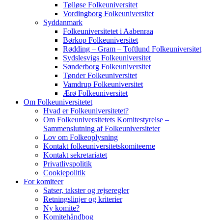
Tølløse Folkeuniversitet
Vordingborg Folkeuniversitet
Syddanmark
Folkeuniversitetet i Aabenraa
Børkop Folkeuniversitet
Rødding – Gram – Toftlund Folkeuniversitet
Sydslesvigs Folkeuniversitet
Sønderborg Folkeuniversitet
Tønder Folkeuniversitet
Vamdrup Folkeuniversitet
Ærø Folkeuniversitet
Om Folkeuniversitetet
Hvad er Folkeuniversitetet?
Om Folkeuniversitetets Komitestyrelse –
Sammenslutning af Folkeuniversiteter
Lov om Folkeoplysning
Kontakt folkeuniversitetskomiteerne
Kontakt sekretariatet
Privatlivspolitik
Cookiepolitik
For komiteer
Satser, takster og rejseregler
Retningslinjer og kriterier
Ny komite?
Komitehåndbog