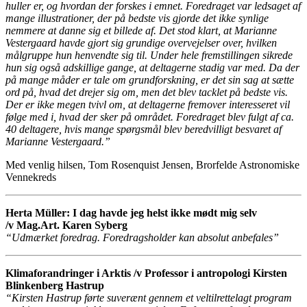
huller er, og hvordan der forskes i emnet. Foredraget var ledsaget af
mange illustrationer, der på bedste vis gjorde det ikke synlige
nemmere at danne sig et billede af. Det stod klart, at Marianne
Vestergaard havde gjort sig grundige overvejelser over, hvilken
målgruppe hun henvendte sig til. Under hele fremstillingen sikrede
hun sig også adskillige gange, at deltagerne stadig var med. Da der
på mange måder er tale om grundforskning, er det sin sag at sætte
ord på, hvad det drejer sig om, men det blev tacklet på bedste vis.
Der er ikke megen tvivl om, at deltagerne fremover interesseret vil
følge med i, hvad der sker på området. Foredraget blev fulgt af ca.
40 deltagere, hvis mange spørgsmål blev beredvilligt besvaret af
Marianne Vestergaard.”
Med venlig hilsen, Tom Rosenquist Jensen, Brorfelde Astronomiske
Vennekreds
Herta Müller: I dag havde jeg helst ikke mødt mig selv
/v Mag.Art. Karen Syberg
“Udmærket foredrag. Foredragsholder kan absolut anbefales
”
Klimaforandringer i Arktis /v Professor i antropologi Kirsten
Blinkenberg Hastrup
“Kirsten Hastrup førte suverænt gennem et veltilrettelagt program