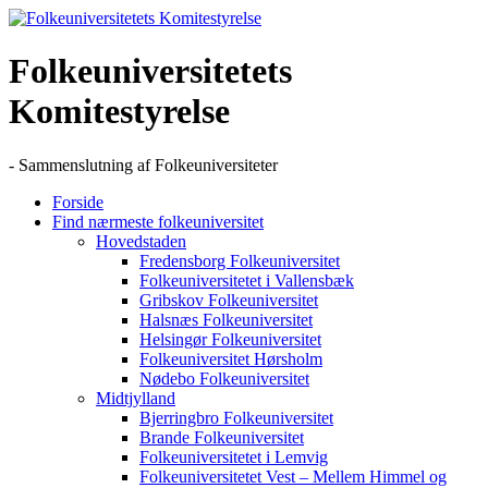
Skip
to
content
Folkeuniversitetets
Komitestyrelse
- Sammenslutning af Folkeuniversiteter
Forside
Find nærmeste folkeuniversitet
Hovedstaden
Fredensborg Folkeuniversitet
Folkeuniversitetet i Vallensbæk
Gribskov Folkeuniversitet
Halsnæs Folkeuniversitet
Helsingør Folkeuniversitet
Folkeuniversitet Hørsholm
Nødebo Folkeuniversitet
Midtjylland
Bjerringbro Folkeuniversitet
Brande Folkeuniversitet
Folkeuniversitetet i Lemvig
Folkeuniversitetet Vest – Mellem Himmel og