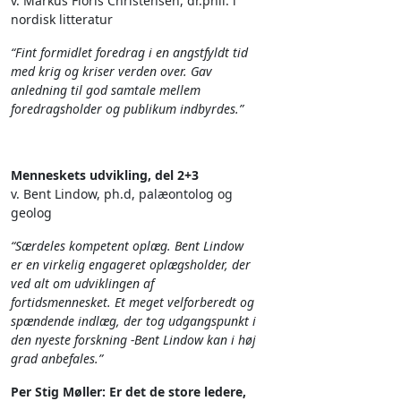
v. Markus Floris Christensen, dr.phil. i
nordisk litteratur
“Fint formidlet foredrag i en angstfyldt tid
med krig og kriser verden over. Gav
anledning til god samtale mellem
foredragsholder og publikum indbyrdes.”
Menneskets udvikling, del 2+3
v. Bent Lindow, ph.d, palæontolog og
geolog
“Særdeles kompetent oplæg. Bent Lindow
er en virkelig engageret oplægsholder, der
ved alt om udviklingen af
fortidsmennesket. Et meget velforberedt og
spændende indlæg, der tog udgangspunkt i
den nyeste forskning -Bent Lindow kan i høj
grad anbefales.”
Per Stig Møller: Er det de store ledere,