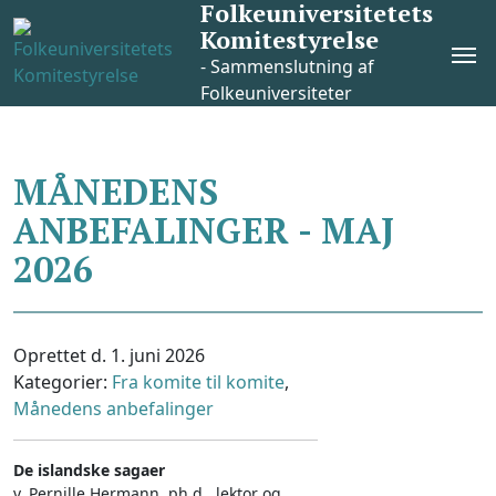
Folkeuniversitetets
Skip
Komitestyrelse
to
Pri
content
- Sammenslutning af
Me
Folkeuniversiteter
MÅNEDENS
ANBEFALINGER - MAJ
2026
Oprettet d. 1. juni 2026
Kategorier:
Fra komite til komite
,
Månedens anbefalinger
De islandske sagaer
v. Pernille Hermann, ph.d., lektor og