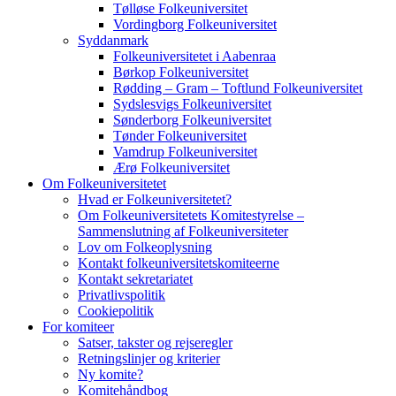
Tølløse Folkeuniversitet
Vordingborg Folkeuniversitet
Syddanmark
Folkeuniversitetet i Aabenraa
Børkop Folkeuniversitet
Rødding – Gram – Toftlund Folkeuniversitet
Sydslesvigs Folkeuniversitet
Sønderborg Folkeuniversitet
Tønder Folkeuniversitet
Vamdrup Folkeuniversitet
Ærø Folkeuniversitet
Om Folkeuniversitetet
Hvad er Folkeuniversitetet?
Om Folkeuniversitetets Komitestyrelse –
Sammenslutning af Folkeuniversiteter
Lov om Folkeoplysning
Kontakt folkeuniversitetskomiteerne
Kontakt sekretariatet
Privatlivspolitik
Cookiepolitik
For komiteer
Satser, takster og rejseregler
Retningslinjer og kriterier
Ny komite?
Komitehåndbog