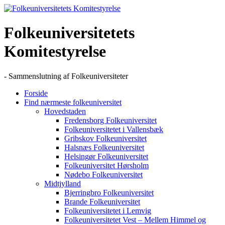
Skip
to
content
Folkeuniversitetets
Komitestyrelse
- Sammenslutning af Folkeuniversiteter
Forside
Find nærmeste folkeuniversitet
Hovedstaden
Fredensborg Folkeuniversitet
Folkeuniversitetet i Vallensbæk
Gribskov Folkeuniversitet
Halsnæs Folkeuniversitet
Helsingør Folkeuniversitet
Folkeuniversitet Hørsholm
Nødebo Folkeuniversitet
Midtjylland
Bjerringbro Folkeuniversitet
Brande Folkeuniversitet
Folkeuniversitetet i Lemvig
Folkeuniversitetet Vest – Mellem Himmel og