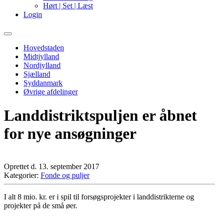
Hørt | Set | Læst
Login
Primary
Menu
Hovedstaden
Midtjylland
Nordjylland
Sjælland
Syddanmark
Øvrige afdelinger
Landdistriktspuljen er åbnet
for nye ansøgninger
Oprettet d. 13. september 2017
Kategorier:
Fonde og puljer
I alt 8 mio. kr. er i spil til forsøgsprojekter i landdistrikterne og
projekter på de små øer.