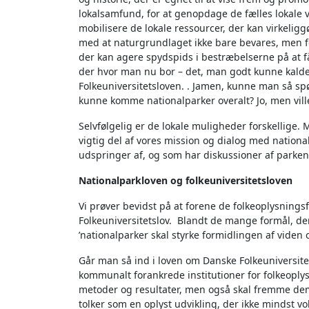
lokalsamfund, for at genopdage de fælles lokale væ
mobilisere de lokale ressourcer, der kan virkeligg
med at naturgrundlaget ikke bare bevares, men f
der kan agere spydspids i bestræbelserne på at få
der hvor man nu bor – det, man godt kunne kalde 
Folkeuniversitetsloven. . Jamen, kunne man så spør
kunne komme nationalparker overalt? Jo, men ville
Selvfølgelig er de lokale muligheder forskellige
vigtig del af vores mission og dialog med nationa
udspringer af, og som har diskussioner af parkens
Nationalparkloven og folkeuniversitetsloven
Vi prøver bevidst på at forene de folkeoplysnings
Folkeuniversitetslov. Blandt de mange formål, der
’nationalparker skal styrke formidlingen af viden
Går man så ind i loven om Danske Folkeuniversitet
kommunalt forankrede institutioner for folkeoply
metoder og resultater, men også skal fremme dem
tolker som en oplyst udvikling, der ikke mindst v