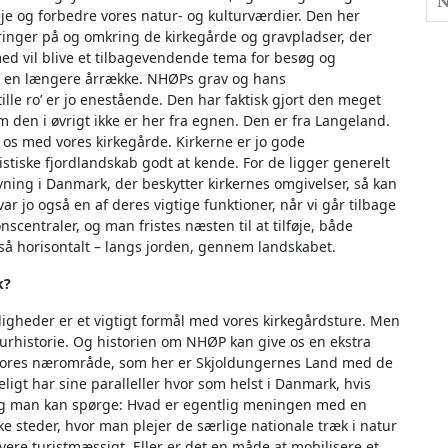
N
je og forbedre vores natur- og kulturværdier. Den her
ndringer på og omkring de kirkegårde og gravpladser, der
med vil blive et tilbagevendende tema for besøg og
em en længere årrække. NHØPs grav og hans
le ro’ er jo enestående. Den har faktisk gjort den meget
 den i øvrigt ikke er her fra egnen. Den er fra Langeland.
os med vores kirkegårde. Kirkerne er jo gode
stiske fjordlandskab godt at kende. For de ligger generelt
ivning i Danmark, der beskytter kirkernes omgivelser, så kan
r jo også en af deres vigtige funktioner, når vi går tilbage
scentraler, og man fristes næsten til at tilføje, både
så horisontalt – langs jorden, gennem landskabet.
k?
gheder er et vigtigt formål med vores kirkegårdsture. Men
lturhistorie. Og historien om NHØP kan give os en ekstra
 vores nærområde, som her er Skjoldungernes Land med de
ligt har sine paralleller hvor som helst i Danmark, hvis
Og man kan spørge: Hvad er egentlig meningen med en
e steder, hvor man plejer de særlige nationale træk i natur
overe turistmæssigt. Eller er det en måde at mobilisere et