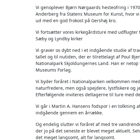
Vi genoplever Bjørn Nørgaards hesteofring i 19
Anderberg fra Statens Museum for Kunst, hvor vi 
ud med en god frokost på Gershøj kro.
Vi fortsætter vores kirkegårdsture med udflugter 
Sæby og Lyndby kirker
Vi graver os dybt ned i et indgående studie af tr
tallet og til nutiden, der er tilrettelagt af Poul Bj
Nationalpark Skjoldungernes Land. Han er netop 
Museums Forlag.
Vi byder foråret i Nationalparken velkommen med 
naturfredere, men også spejdere, lystfiskere og 
Efterfølgende inviteres deltagerne til ture med de 
Vi går i Martin A. Hansens fodspor i en tolkning 
indgående gennem en årrække.
Og endelig slutter vi foråret af med tre vandren
der jo på det seneste er blevet meget aktuelt. Sel
det meget langsomt, alt for langsomt.