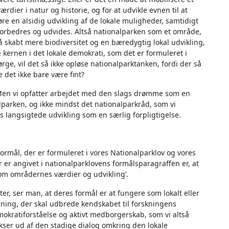
rdier i natur og historie, og for at udvikle evnen til at
øre en alsidig udvikling af de lokale muligheder, samtidigt
orbedres og udvides. Altså nationalparken som et område,
 skabt mere biodiversitet og en bæredygtig lokal udvikling,
kernen i det lokale demokrati, som det er formuleret i
ge, vil det så ikke opløse nationalparktanken, fordi der så
 det ikke bare være fint?
. Men vi opfatter arbejdet med den slags drømme som en
lparken, og ikke mindst det nationalparkråd, som vi
 langsigtede udvikling som en særlig forpligtigelse.
formål, der er formuleret i vores Nationalparklov og vores
 er angivet i nationalparklovens formålsparagraffen er, at
 om områdernes værdier og udvikling’.
er, ser man, at deres formål er at fungere som lokalt eller
sning, der skal udbrede kendskabet til forskningens
okratiforståelse og aktivt medborgerskab, som vi altså
okser ud af den stadige dialog omkring den lokale