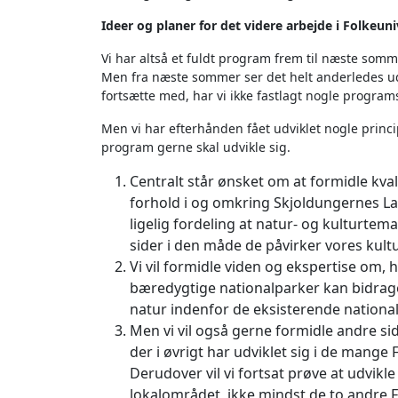
Ideer og planer for det videre arbejde i Folkeun
Vi har altså et fuldt program frem til næste somm
Men fra næste sommer ser det helt anderledes ud
fortsætte med, har vi ikke fastlagt nogle program
Men vi har efterhånden fået udviklet nogle princ
program gerne skal udvikle sig.
Centralt står ønsket om at formidle kva
forhold i og omkring Skjoldungernes Lan
ligelig fordeling at natur- og kultur
sider i den måde de påvirker vores kult
Vi vil formidle viden og ekspertise om, 
bæredygtige nationalparker kan bidra
natur indenfor de eksisterende nationa
Men vi vil også gerne formidle andre sid
der i øvrigt har udviklet sig i de mange
Derudover vil vi fortsat prøve at udvikle
lokalområdet, ikke mindst de to andre F