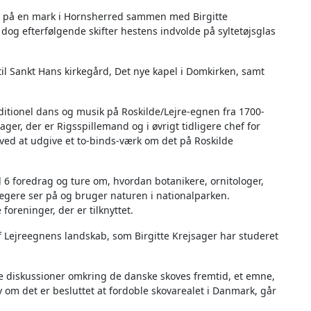
70 på en mark i Hornsherred sammen med Birgitte
dog efterfølgende skifter hestens indvolde på syltetøjsglas
til Sankt Hans kirkegård, Det nye kapel i Domkirken, samt
aditionel dans og musik på Roskilde/Lejre-egnen fra 1700-
erager, der er Rigsspillemand og i øvrigt tidligere chef for
ved at udgive et to-binds-værk om det på Roskilde
6 foredrag og ture om, hvordan botanikere, ornitologer,
jægere ser på og bruger naturen i nationalparken.
foreninger, der er tilknyttet.
af Lejreegnens landskab, som Birgitte Krejsager har studeret
de diskussioner omkring de danske skoves fremtid, et emne,
v om det er besluttet at fordoble skovarealet i Danmark, går