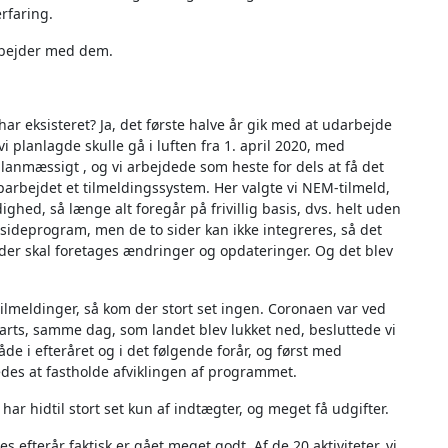
rfaring.
arbejder med dem.
har eksisteret? Ja, det første halve år gik med at udarbejde
i planlagde skulle gå i luften fra 1. april 2020, med
 planmæssigt , og vi arbejdede som heste for dels at få det
arbejdet et tilmeldingssystem. Her valgte vi NEM-tilmeld,
ådighed, så længe alt foregår på frivillig basis, dvs. helt uden
esideprogram, men de to sider kan ikke integreres, så det
r der skal foretages ændringer og opdateringer. Og det blev
 tilmeldinger, så kom der stort set ingen. Coronaen var ved
marts, samme dag, som landet blev lukket ned, besluttede vi
åde i efteråret og i det følgende forår, og først med
des at fastholde afviklingen af programmet.
har hidtil stort set kun af indtægter, og meget få udgifter.
s efterår faktisk er gået meget godt. Af de 20 aktiviteter, vi