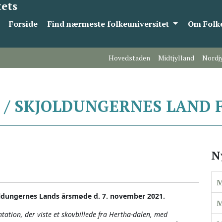
tets
Forside
Find nærmeste folkeuniversitet
Om Folke
Hovedstaden
Midtjylland
Nordj
 / SKJOLDUNGERNES LAND 
N
M
oldungernes Lands årsmøde d. 7. november 2021.
M
ation, der viste et skovbillede fra Hertha-dalen, med