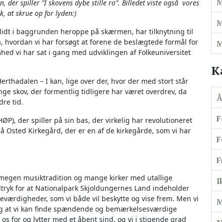
M
er spiller ”I skovens dybe stille ro”. Billedet viste også vores
k, at skrue op for lyden:)
M
r lidt i baggrunden heroppe på skærmen, har tilknytning til
 hvordan vi har forsøgt at forene de beslægtede formål for
M
mhed vi har sat i gang med udviklingen af Folkeuniversitet
K
Herthadalen – I kan, lige over der, hvor der med stort står
unge skov, der formentlig tidligere har været overdrev, da
Å
re tid.
F
ØP), der spiller på sin bas, der virkelig har revolutioneret
 Osted Kirkegård, der er en af de kirkegårde, som vi har
F
F
megen musiktradition og mange kirker med utallige
I
tryk for at Nationalpark Skjoldungernes Land indeholder
eværdigheder, som vi både vil beskytte og vise frem. Men vi
M
ig at vi kan finde spændende og bemærkelsesværdige
 os for og lytter med et åbent sind, og vi i stigende grad