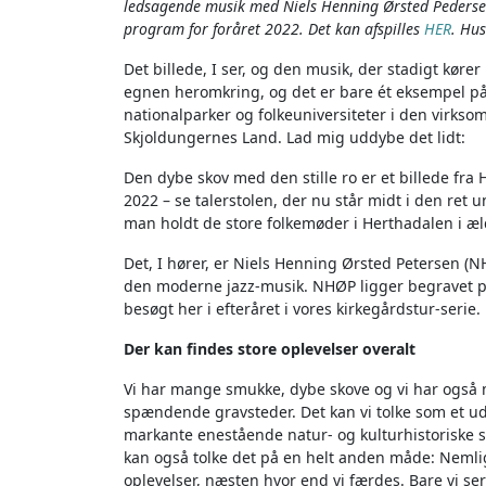
ledsagende musik med Niels Henning Ørsted Pedersen, d
program for foråret 2022. Det kan afspilles
HER
. Hus
Det billede, I ser, og den musik, der stadigt køre
egnen heromkring, og det er bare ét eksempel på,
nationalparker og folkeuniversiteter i den virkso
Skjoldungernes Land. Lad mig uddybe det lidt:
Den dybe skov med den stille ro er et billede fra 
2022 – se talerstolen, der nu står midt i den ret 
man holdt de store folkemøder i Herthadalen i æld
Det, I hører, er Niels Henning Ørsted Petersen (NH
den moderne jazz-musik. NHØP ligger begravet på
besøgt her i efteråret i vores kirkegårdstur-serie.
Der kan findes store oplevelser overalt
Vi har mange smukke, dybe skove og vi har også 
spændende gravsteder. Det kan vi tolke som et ud
markante enestående natur- og kulturhistoriske s
kan også tolke det på en helt anden måde: Neml
oplevelser, næsten hvor end vi færdes. Bare vi ser