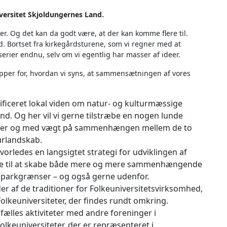
iversitet Skjoldungernes Land.
er. Og det kan da godt være, at der kan komme flere til.
. Bortset fra kirkegårdsturene, som vi regner med at
serier endnu, selv om vi egentlig har masser af ideer.
ipper for, hvordan vi syns, at sammensætningen af vores
lificeret lokal viden om natur- og kulturmæssige
d. Og her vil vi gerne tilstræbe en nogen lunde
temaer og med vægt på sammenhængen mellem de to
urlandskab.
hvorledes en langsigtet strategi for udviklingen af
ge til at skabe både mere og mere sammenhængende
lparkgrænser – og også gerne udenfor.
er af de traditioner for Folkeuniversitetsvirksomhed,
 Folkeuniversiteter, der findes rundt omkring.
 fælles aktiviteter med andre foreninger i
olkeuniversiteter, der er repræsenteret i