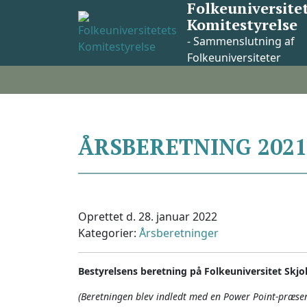
Folkeuniversite
Skip
Komitestyrelse
to
content
- Sammenslutning af
Folkeuniversiteter
ÅRSBERETNING 2021
Oprettet d. 28. januar 2022
Kategorier:
Årsberetninger
Bestyrelsens beretning på Folkeuniversitet Skj
(Beretningen blev indledt med en Power Point-præsent