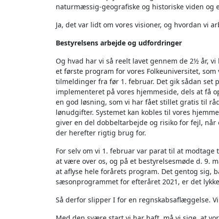
naturmæssig-geografiske og historiske viden og e
Ja, det var lidt om vores visioner, og hvordan vi 
Bestyrelsens arbejde og udfordringer
Og hvad har vi så reelt lavet gennem de 2½ år, vi 
et første program for vores Folkeuniversitet, som v
tilmeldinger fra før 1. februar. Det gik sådan set
implementeret på vores hjemmeside, dels at få op
en god løsning, som vi har fået stillet gratis til r
lønudgifter. Systemet kan kobles til vores hjemm
giver en del dobbeltarbejde og risiko for fejl, nå
der herefter rigtig brug for.
For selv om vi 1. februar var parat til at modtage
at være over os, og på et bestyrelsesmøde d. 9. 
at aflyse hele forårets program. Det gentog sig, b
sæsonprogrammet for efteråret 2021, er det lykke
Så derfor slipper I for en regnskabsaflæggelse. Vi 
Med den svære start vi har haft, må vi sige, at vore