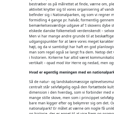
bestræber os på målrettet at finde, værne om, ple
aktivitet knytter sig til vores organisering af va
befinder sig i Nationalparken, og som vi regner 
formidling 4 gange pr. halvår, formentlig genn
bemærkelsesværdige udgave af ’I skovens dybe stil
elskede danske folkemelodi verdenskendt – selvom
Men vi har mange andre grunde til at beskæftige 
udgangspunkter for at lære vores meget karakteri
højt, og da vi samtidigt har haft en god planlovg
man som regel også se langt fra dem. Netop det va
i historien. Kirkerne har altid været kommunikation
vertikalt – opad mod Vor Herre og nedad, men og
Hvad er egentlig meningen med en nationalpar
Så de natur- og landskabsmæssige oplevelsesmuli
centralt står selvfølgelig også den fortættede ku
dimension i den hverdag, som vi forbinder med
mange stille skove, men som i princippet selvfølge
bare man kigger efter og bekymrer sig om det. 
nationalpark? Er målet at værne om nogle få unikk
og historie, der er egnet til at vise frem og prom