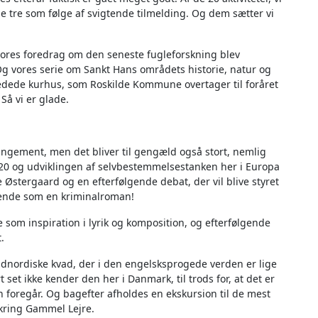
se tre som følge af svigtende tilmelding. Og dem sætter vi
vores foredrag om den seneste fugleforskning blev
 Og vores serie om Sankt Hans områdets historie, natur og
fredede kurhus, som Roskilde Kommune overtager til foråret
 Så vi er glade.
rrangement, men det bliver til gengæld også stort, nemlig
0 og udviklingen af selvbestemmelsestanken her i Europa
e Østergaard og en efterfølgende debat, der vil blive styret
ndende som en kriminalroman!
e som inspiration i lyrik og komposition, og efterfølgende
.
ldnordiske kvad, der i den engelsksprogede verden er lige
 set ikke kender den her i Danmark, til trods for, at det er
 foregår. Og bagefter afholdes en ekskursion til de mest
mkring Gammel Lejre.