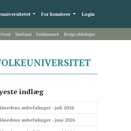
universitetet
For komiteer
Login
ylland
Sjælland
Syddanmark
Øvrige afdelinger
FOLKEUNIVERSITET
yeste indlæg
ånedens anbefalinger - juli 2026
ånedens anbefalinger - juni 2026