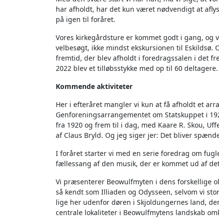
har afholdt, har det kun været nødvendigt at afly
på igen til foråret.
Vores kirkegårdsture er kommet godt i gang, og 
velbesøgt, ikke mindst ekskursionen til Eskildsø.
fremtid, der blev afholdt i foredragssalen i det 
2022 blev et tilløbsstykke med op til 60 deltagere.
Kommende aktiviteter
Her i efteråret mangler vi kun at få afholdt et a
Genforeningsarrangementet om Statskuppet i 192
fra 1920 og frem til i dag, med Kaare R. Skou, Uff
af Claus Bryld. Og jeg siger jer: Det bliver spæ
I foråret starter vi med en serie foredrag om fugl
fællessang af den musik, der er kommet ud af det
Vi præsenterer Beowulfmyten i dens forskellige o
så kendt som Illiaden og Odysseen, selvom vi stort
lige her udenfor døren i Skjoldungernes land, den
centrale lokaliteter i Beowulfmytens landskab o