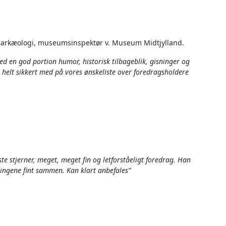
k
arkæologi, m
useumsinspektør v.
Museum
Midtjylland.
d en god portion humor, historisk tilbageblik, gisninger og
r helt sikkert med på vores ønskeliste over foredragsholdere
e stjerner, meget, meget fin og letforståeligt foredrag. Han
tingene fint sammen. Kan klart anbefales”