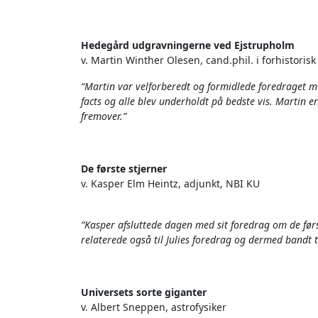
Hedegård udgravningerne ved Ejstrupholm
v. Martin Winther Olesen, c
and.phil.
i
forhistoris
“Martin var velforberedt og formidlede foredraget me
facts og alle blev underholdt på bedste vis. Martin e
fremover.”
De første stjerner
v. Kasper Elm Heintz, adjunkt, NBI KU
“Kasper afsluttede dagen med sit foredrag om de først
relaterede også til Julies foredrag og dermed bandt 
Universets sorte giganter
v. Albert Sneppen, astrofysiker