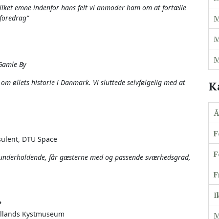
ilket emne indenfor hans felt vi anmoder ham om at fortælle
 foredrag”
M
M
M
 Gamle By
m øllets historie i Danmark. Vi sluttede selvfølgelig med at
K
Å
F
nsulent, DTU Space
F
dt, underholdende, får gæsterne med og passende sværhedsgrad,
F
I
?
yllands Kystmuseum
M