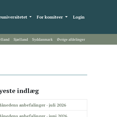
universitetet
For komiteer
Login
ylland
Sjælland
Syddanmark
Øvrige afdelinger
yeste indlæg
ånedens anbefalinger - juli 2026
ånedens anbefalinger - juni 2026