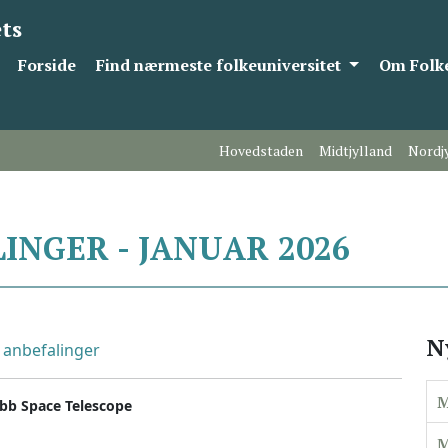
ts
Forside
Find nærmeste folkeuniversitet
Om Folke
Hovedstaden
Midtjylland
Nordj
NGER - JANUAR 2026
N
anbefalinger
M
bb Space Telescope
M