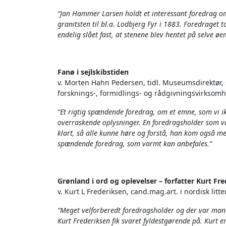
“Jan Hammer Larsen holdt et interessant foredrag om
granitsten til bl.a. Lodbjerg Fyr i 1883. Foredraget t
endelig slået fast, at stenene blev hentet på selve ø
Fanø i sejlskibstiden
v. Morten Hahn Pedersen, tidl. Museumsdirektør,
forsknings-, formidlings- og rådgivningsvirksom
“Et rigtig spændende foredrag, om et emne, som vi i
overraskende oplysninger. En foredragsholder som var
klart, så alle kunne høre og forstå, han kom også med 
spændende foredrag, som varmt kan anbefales.”
Grønland i ord og oplevelser – forfatter Kurt F
v. Kurt L Frederiksen, cand.mag.art. i nordisk lit
“Meget velforberedt foredragsholder og der var mang
Kurt Frederiksen fik svaret fyldestgørende på. Kurt er