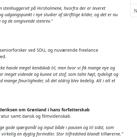
 stenhuggeriet på Hirsholmene, hvorfra der er leveret
N
og udgangspunkt i nye studier af skriftlige kilder, og det er nu
en og de omgivende stenrev.”
 seniorforsker ved SDU, og nuværende freelance
hed.
kke havde meget kendskab til, men hvor vi fik mange nye og
 meget vidende og kunne sit stof, som talte højt, tydeligt og
mange finurligheder, så det aldrig blev kedelig. Alt i alt et
rederiksen om Grønland i hans forfatterskab
teratur samt dansk og filmvidenskab
e gode spørgsmål og input både i pausen og til sidst, som
 virkelig en dygtig formidler. Stor tilfredshed blandt tilhørerne.”