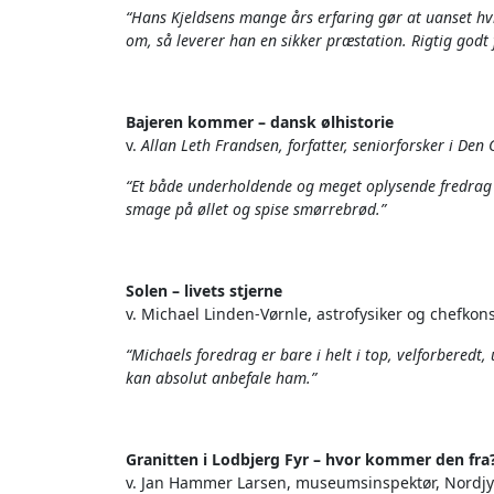
“Hans Kjeldsens mange års erfaring gør at uanset hv
om, så leverer han en sikker præstation. Rigtig godt
Bajeren kommer – dansk ølhistorie
v.
Allan Leth Frandsen, forfatter, seniorforsker i Den
“Et både underholdende og meget oplysende fredrag o
smage på øllet og spise smørrebrød.”
Solen – livets stjerne
v. Michael Linden-Vørnle, astrofysiker og chefko
“Michaels foredrag er bare i helt i top, velforbere
kan absolut anbefale ham.”
Granitten i Lodbjerg Fyr – hvor kommer den fra
v. Jan Hammer Larsen, museumsinspektør, Nordj