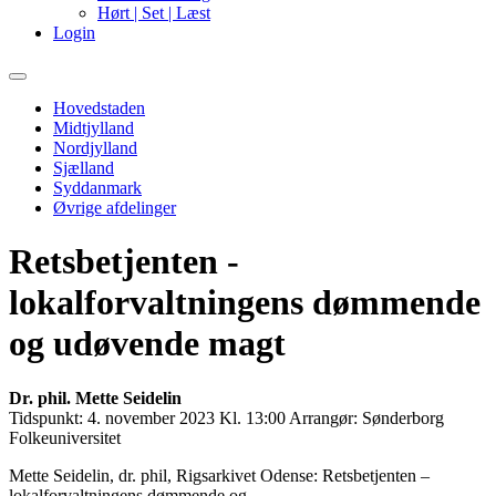
Hørt | Set | Læst
Login
Primary
Menu
Hovedstaden
Midtjylland
Nordjylland
Sjælland
Syddanmark
Øvrige afdelinger
Retsbetjenten -
lokalforvaltningens dømmende
og udøvende magt
Dr. phil. Mette Seidelin
Tidspunkt:
4. november 2023 Kl. 13:00
Arrangør:
Sønderborg
Folkeuniversitet
Mette Seidelin, dr. phil, Rigsarkivet Odense: Retsbetjenten –
lokalforvaltningens dømmende og