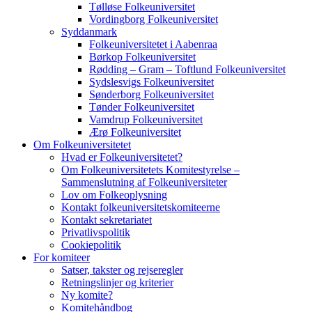
Tølløse Folkeuniversitet
Vordingborg Folkeuniversitet
Syddanmark
Folkeuniversitetet i Aabenraa
Børkop Folkeuniversitet
Rødding – Gram – Toftlund Folkeuniversitet
Sydslesvigs Folkeuniversitet
Sønderborg Folkeuniversitet
Tønder Folkeuniversitet
Vamdrup Folkeuniversitet
Ærø Folkeuniversitet
Om Folkeuniversitetet
Hvad er Folkeuniversitetet?
Om Folkeuniversitetets Komitestyrelse –
Sammenslutning af Folkeuniversiteter
Lov om Folkeoplysning
Kontakt folkeuniversitetskomiteerne
Kontakt sekretariatet
Privatlivspolitik
Cookiepolitik
For komiteer
Satser, takster og rejseregler
Retningslinjer og kriterier
Ny komite?
Komitehåndbog