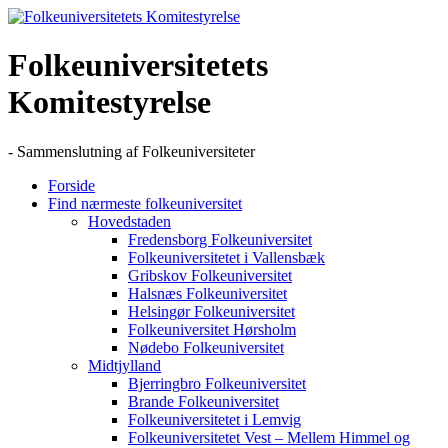
Skip
to
content
Folkeuniversitetets
Komitestyrelse
- Sammenslutning af Folkeuniversiteter
Forside
Find nærmeste folkeuniversitet
Hovedstaden
Fredensborg Folkeuniversitet
Folkeuniversitetet i Vallensbæk
Gribskov Folkeuniversitet
Halsnæs Folkeuniversitet
Helsingør Folkeuniversitet
Folkeuniversitet Hørsholm
Nødebo Folkeuniversitet
Midtjylland
Bjerringbro Folkeuniversitet
Brande Folkeuniversitet
Folkeuniversitetet i Lemvig
Folkeuniversitetet Vest – Mellem Himmel og