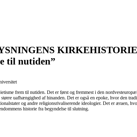
SNINGENS KIRKEHISTORIE,
e til nutiden”
iversitet
pietisme frem til nutiden. Det er først og fremmest i den nordvesteurop
g større uafhængighed af hinanden. Det er også en epoke, hvor den tradit
ationalstater og andre religionsrivaliserende ideologier. Det er æraen
endommens historie fra begyndelse til slutning.