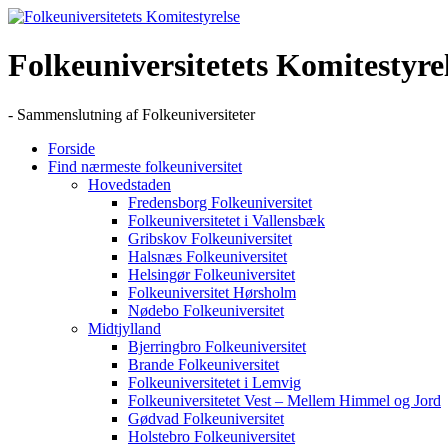
Skip
to
content
Folkeuniversitetets Komitestyre
- Sammenslutning af Folkeuniversiteter
Forside
Find nærmeste folkeuniversitet
Hovedstaden
Fredensborg Folkeuniversitet
Folkeuniversitetet i Vallensbæk
Gribskov Folkeuniversitet
Halsnæs Folkeuniversitet
Helsingør Folkeuniversitet
Folkeuniversitet Hørsholm
Nødebo Folkeuniversitet
Midtjylland
Bjerringbro Folkeuniversitet
Brande Folkeuniversitet
Folkeuniversitetet i Lemvig
Folkeuniversitetet Vest – Mellem Himmel og Jord
Gødvad Folkeuniversitet
Holstebro Folkeuniversitet