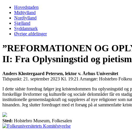
Primary
Menu
Hovedstaden
Midtjylland
Nordjylland
Sjælland
Syddanmark
Øvrige afdelinger
”REFORMATIONEN OG OPLY
II: Fra Oplysningstid og pietism
Anders Klostergaard Petersen, lektor v. Århus Universitet
Tidspunkt:
21. september 2023 Kl. 19:21
Arrangør:
Holstebro Folkeun
I dette sidste foredrag følger jeg kristendommen fra oplysningstid og 
forskellige livsformer og kulturelle og sociale delområder får en stadi
institutionelle gennemslagskraft og suppleres af nye religioner som n
hinanden. Jeg slutter foredraget med et forsøg på at sammenfatte krist
Sted:
Holstebro Museum, Folkesalen