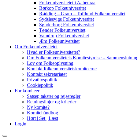
Folkeuniversitetet i Aabenraa
Børkop Folkeuniversitet
Rødding – Gram – Toftlund Folkeuniversitet
Sydslesvigs Folkeuniversitet
Sønderborg Folkeuniversitet
Tønder Folkeuniversitet
Vamdrup Folkeuniversitet
Ærø Folkeuniversitet
Om Folkeuniversitetet
Hvad er Folkeuniversitetet?
Om Folkeuniversitetets Komitestyrelse – Sammenslutning
Lov om Folkeoplysning
Kontakt folkeuniversitetskomiteerne
Kontakt sekretariatet
Privatlivspolitik
Cookiepolitik
For komiteer
Satser, takster og rejseregler
Retningslinjer og kriterier
Ny komite?
Komitehåndbog
Hørt | Set | Læst
Login