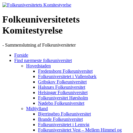
Skip
to
content
Folkeuniversitetets
Komitestyrelse
- Sammenslutning af Folkeuniversiteter
Forside
Find nærmeste folkeuniversitet
Hovedstaden
Fredensborg Folkeuniversitet
Folkeuniversitetet i Vallensbæk
Gribskov Folkeuniversitet
Halsnæs Folkeuniversitet
Helsingør Folkeuniversitet
Folkeuniversitet Hørsholm
Nødebo Folkeuniversitet
Midtjylland
Bjerringbro Folkeuniversitet
Brande Folkeuniversitet
Folkeuniversitetet i Lemvig
Folkeuniversitetet Vest – Mellem Himmel og