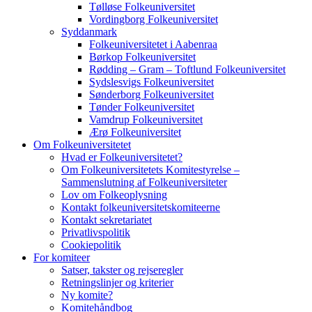
Tølløse Folkeuniversitet
Vordingborg Folkeuniversitet
Syddanmark
Folkeuniversitetet i Aabenraa
Børkop Folkeuniversitet
Rødding – Gram – Toftlund Folkeuniversitet
Sydslesvigs Folkeuniversitet
Sønderborg Folkeuniversitet
Tønder Folkeuniversitet
Vamdrup Folkeuniversitet
Ærø Folkeuniversitet
Om Folkeuniversitetet
Hvad er Folkeuniversitetet?
Om Folkeuniversitetets Komitestyrelse –
Sammenslutning af Folkeuniversiteter
Lov om Folkeoplysning
Kontakt folkeuniversitetskomiteerne
Kontakt sekretariatet
Privatlivspolitik
Cookiepolitik
For komiteer
Satser, takster og rejseregler
Retningslinjer og kriterier
Ny komite?
Komitehåndbog