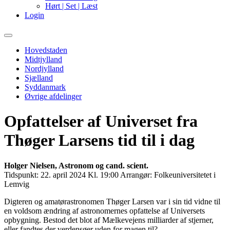
Hørt | Set | Læst
Login
Primary
Menu
Hovedstaden
Midtjylland
Nordjylland
Sjælland
Syddanmark
Øvrige afdelinger
Opfattelser af Universet fra
Thøger Larsens tid til i dag
Holger Nielsen, Astronom og cand. scient.
Tidspunkt:
22. april 2024 Kl. 19:00
Arrangør:
Folkeuniversitetet i
Lemvig
Digteren og amatørastronomen Thøger Larsen var i sin tid vidne til
en voldsom ændring af astronomernes opfattelse af Universets
opbygning. Bestod det blot af Mælkevejens milliarder af stjerner,
eller fandtes der verdensøer uden for magen til?