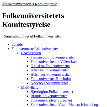
Skip
to
content
Folkeuniversitetets
Komitestyrelse
- Sammenslutning af Folkeuniversiteter
Forside
Find nærmeste folkeuniversitet
Hovedstaden
Fredensborg Folkeuniversitet
Folkeuniversitetet i Vallensbæk
Gribskov Folkeuniversitet
Halsnæs Folkeuniversitet
Helsingør Folkeuniversitet
Folkeuniversitet Hørsholm
Nødebo Folkeuniversitet
Midtjylland
Bjerringbro Folkeuniversitet
Brande Folkeuniversitet
Folkeuniversitetet i Lemvig
Folkeuniversitetet Vest – Mellem Himmel og