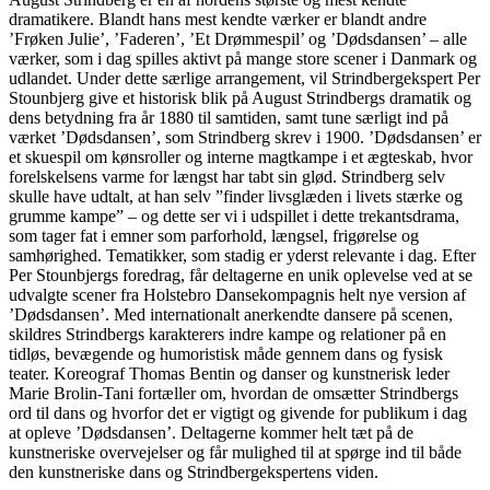
dramatikere. Blandt hans mest kendte værker er blandt andre
’Frøken Julie’, ’Faderen’, ’Et Drømmespil’ og ’Dødsdansen’ – alle
værker, som i dag spilles aktivt på mange store scener i Danmark og
udlandet. Under dette særlige arrangement, vil Strindbergekspert Per
Stounbjerg give et historisk blik på August Strindbergs dramatik og
dens betydning fra år 1880 til samtiden, samt tune særligt ind på
værket ’Dødsdansen’, som Strindberg skrev i 1900. ’Dødsdansen’ er
et skuespil om kønsroller og interne magtkampe i et ægteskab, hvor
forelskelsens varme for længst har tabt sin glød. Strindberg selv
skulle have udtalt, at han selv ”finder livsglæden i livets stærke og
grumme kampe” – og dette ser vi i udspillet i dette trekantsdrama,
som tager fat i emner som parforhold, længsel, frigørelse og
samhørighed. Tematikker, som stadig er yderst relevante i dag. Efter
Per Stounbjergs foredrag, får deltagerne en unik oplevelse ved at se
udvalgte scener fra Holstebro Dansekompagnis helt nye version af
’Dødsdansen’. Med internationalt anerkendte dansere på scenen,
skildres Strindbergs karakterers indre kampe og relationer på en
tidløs, bevægende og humoristisk måde gennem dans og fysisk
teater. Koreograf Thomas Bentin og danser og kunstnerisk leder
Marie Brolin-Tani fortæller om, hvordan de omsætter Strindbergs
ord til dans og hvorfor det er vigtigt og givende for publikum i dag
at opleve ’Dødsdansen’. Deltagerne kommer helt tæt på de
kunstneriske overvejelser og får mulighed til at spørge ind til både
den kunstneriske dans og Strindbergekspertens viden.