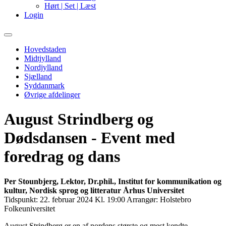
Hørt | Set | Læst
Login
Primary
Menu
Hovedstaden
Midtjylland
Nordjylland
Sjælland
Syddanmark
Øvrige afdelinger
August Strindberg og
Dødsdansen - Event med
foredrag og dans
Per Stounbjerg, Lektor, Dr.phil., Institut for kommunikation og
kultur, Nordisk sprog og litteratur Århus Universitet
Tidspunkt:
22. februar 2024 Kl. 19:00
Arrangør:
Holstebro
Folkeuniversitet
August Strindberg er en af nordens største og mest kendte