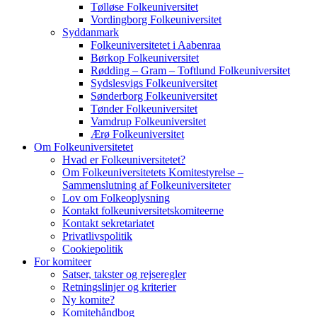
Tølløse Folkeuniversitet
Vordingborg Folkeuniversitet
Syddanmark
Folkeuniversitetet i Aabenraa
Børkop Folkeuniversitet
Rødding – Gram – Toftlund Folkeuniversitet
Sydslesvigs Folkeuniversitet
Sønderborg Folkeuniversitet
Tønder Folkeuniversitet
Vamdrup Folkeuniversitet
Ærø Folkeuniversitet
Om Folkeuniversitetet
Hvad er Folkeuniversitetet?
Om Folkeuniversitetets Komitestyrelse –
Sammenslutning af Folkeuniversiteter
Lov om Folkeoplysning
Kontakt folkeuniversitetskomiteerne
Kontakt sekretariatet
Privatlivspolitik
Cookiepolitik
For komiteer
Satser, takster og rejseregler
Retningslinjer og kriterier
Ny komite?
Komitehåndbog