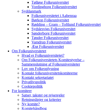
Tølløse Folkeuniversitet
Vordingborg Folkeuniversitet
Syddanmark
Folkeuniversitetet i Aabenraa
Børkop Folkeuniversitet
Rødding – Gram – Toftlund Folkeuniversitet
Sydslesvigs Folkeuniversitet
Sønderborg Folkeuniversitet
Tønder Folkeuniversitet
Vamdrup Folkeuniversitet
Ærø Folkeuniversitet
Om Folkeuniversitetet
Hvad er Folkeuniversitetet?
Om Folkeuniversitetets Komitestyrelse –
Sammenslutning af Folkeuniversiteter
Lov om Folkeoplysning
Kontakt folkeuniversitetskomiteerne
Kontakt sekretariatet
Privatlivspolitik
Cookiepolitik
For komiteer
Satser, takster og rejseregler
Retningslinjer og kriterier
Ny komite?
Komitehåndbog