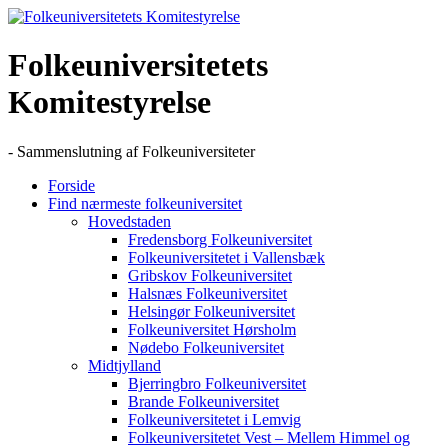
Skip
to
content
Folkeuniversitetets
Komitestyrelse
- Sammenslutning af Folkeuniversiteter
Forside
Find nærmeste folkeuniversitet
Hovedstaden
Fredensborg Folkeuniversitet
Folkeuniversitetet i Vallensbæk
Gribskov Folkeuniversitet
Halsnæs Folkeuniversitet
Helsingør Folkeuniversitet
Folkeuniversitet Hørsholm
Nødebo Folkeuniversitet
Midtjylland
Bjerringbro Folkeuniversitet
Brande Folkeuniversitet
Folkeuniversitetet i Lemvig
Folkeuniversitetet Vest – Mellem Himmel og