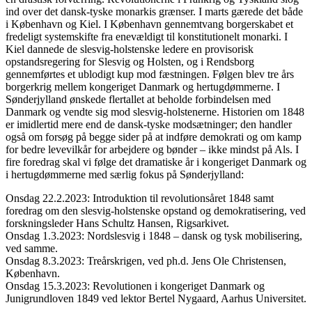
ind over det dansk-tyske monarkis grænser. I marts gærede det både
i København og Kiel. I København gennemtvang borgerskabet et
fredeligt systemskifte fra enevældigt til konstitutionelt monarki. I
Kiel dannede de slesvig-holstenske ledere en provisorisk
opstandsregering for Slesvig og Holsten, og i Rendsborg
gennemførtes et ublodigt kup mod fæstningen. Følgen blev tre års
borgerkrig mellem kongeriget Danmark og hertugdømmerne. I
Sønderjylland ønskede flertallet at beholde forbindelsen med
Danmark og vendte sig mod slesvig-holstenerne. Historien om 1848
er imidlertid mere end de dansk-tyske modsætninger; den handler
også om forsøg på begge sider på at indføre demokrati og om kamp
for bedre levevilkår for arbejdere og bønder – ikke mindst på Als. I
fire foredrag skal vi følge det dramatiske år i kongeriget Danmark og
i hertugdømmerne med særlig fokus på Sønderjylland:
Onsdag 22.2.2023: Introduktion til revolutionsåret 1848 samt
foredrag om den slesvig-holstenske opstand og demokratisering, ved
forskningsleder Hans Schultz Hansen, Rigsarkivet.
Onsdag 1.3.2023: Nordslesvig i 1848 – dansk og tysk mobilisering,
ved samme.
Onsdag 8.3.2023: Treårskrigen, ved ph.d. Jens Ole Christensen,
København.
Onsdag 15.3.2023: Revolutionen i kongeriget Danmark og
Junigrundloven 1849 ved lektor Bertel Nygaard, Aarhus Universitet.