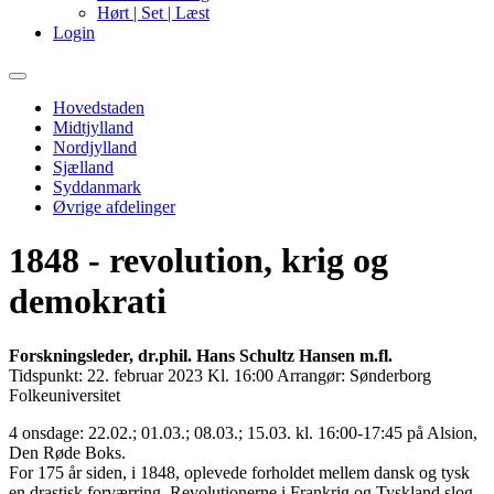
Hørt | Set | Læst
Login
Primary
Menu
Hovedstaden
Midtjylland
Nordjylland
Sjælland
Syddanmark
Øvrige afdelinger
1848 - revolution, krig og
demokrati
Forskningsleder, dr.phil. Hans Schultz Hansen m.fl.
Tidspunkt:
22. februar 2023 Kl. 16:00
Arrangør:
Sønderborg
Folkeuniversitet
4 onsdage: 22.02.; 01.03.; 08.03.; 15.03. kl. 16:00-17:45 på Alsion,
Den Røde Boks.
For 175 år siden, i 1848, oplevede forholdet mellem dansk og tysk
en drastisk forværring. Revolutionerne i Frankrig og Tyskland slog