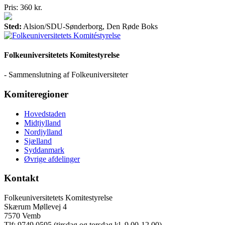
Pris: 360 kr.
Sted:
Alsion/SDU-Sønderborg, Den Røde Boks
Folkeuniversitetets Komitestyrelse
- Sammenslutning af Folkeuniversiteter
Komiteregioner
Hovedstaden
Midtjylland
Nordjylland
Sjælland
Syddanmark
Øvrige afdelinger
Kontakt
Folkeuniversitetets Komitestyrelse
Skærum Møllevej 4
7570 Vemb
Tlf: 9749 0595 (tirsdag og torsdag kl. 9.00-12.00)