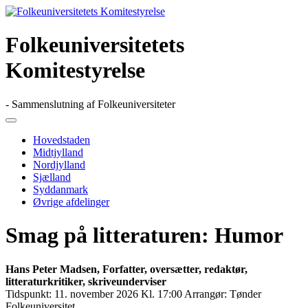
Skip
to
content
Folkeuniversitetets
Komitestyrelse
- Sammenslutning af Folkeuniversiteter
Primary
Menu
Hovedstaden
Midtjylland
Nordjylland
Sjælland
Syddanmark
Øvrige afdelinger
Smag på litteraturen: Humor
Hans Peter Madsen, Forfatter, oversætter, redaktør,
litteraturkritiker, skriveunderviser
Tidspunkt:
11. november 2026 Kl. 17:00
Arrangør:
Tønder
Folkeuniversitet