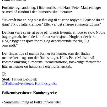
Forfatter og cand.mag. i litteraturhistorie Hans Peter Madsen tager
os med på rundtur i den humoristiske litteratur:
“Hvornår har en bog sidst fået dig til at grine højlydt? Brølede du af
grin? Fik du latterkramper? Eller var det snarere et gnæg? Et fnis?
Det kan være svært at pege på, præcis hvornår en bog er sjov. Nogle
bøger gør alt, hvad de kan for at være sjove. Nogle er det bare.
Nogle bøger er sjove for mig og deprimerende for dig. Og
omvendt.”
Der findes lige så mange former for humor, som der findes
mennesker – og som der findes bøger. Hans Peter Madsen vil
komme omkring humorens litteraturhistorie, forskellige former for
litterær humor og humoren i eget forfatterskab.
Sted:
Tønder Bibliotek
Folkeuniversitetets Komitestyrelse
- Sammenslutning af Folkeuniversiteter