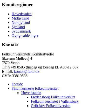
Komiteregioner
Hovedstaden
Midtjylland
Nordjylland
Sjælland
Syddanmark
Øvrige afdelinger
Kontakt
Folkeuniversitetets Komitestyrelse
Skærum Møllevej 4
7570 Vemb
Tlf: 9749 0595 (tirsdag og torsdag kl. 9.00-12.00)
E-mail:
kontor@fuko.dk
CVR: 33819536
Forside
Find nærmeste folkeuniversitet
Hovedstaden
Fredensborg Folkeuniversitet
Folkeuniversitetet i Vallensbæk
Gribskov Folkeuniversitet