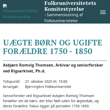
Folkeuniversitetets
Skip
Komitestyrelse
to
Pri
content
- Sammenslutning af
Me
Folkeuniversiteter
UÆGTE BØRN OG UGIFTE
FORÆLDRE 1750 - 1850
Asbjørn Romvig Thomsen, Arkivar og seniorforsker
ved Rigsarkivet, Ph.d.
Tidspunkt:
27. oktober 2025 Kl. 19:00
Arrangør:
Bjerringbro Folkeuniversitet
Seniorforsker ved Rigsarkivet Asbjørn Romvig Thomsen
fortæller om de børn, der blev født uden for ægteskab, og
deres forældre. Fokus ligger på perioden 1750-1850.