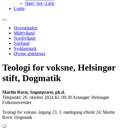
Hørt | Set | Læst
Login
Primary
Menu
Hovedstaden
Midtjylland
Nordjylland
Sjælland
Syddanmark
Øvrige afdelinger
Teologi for voksne, Helsingør
stift, Dogmatik
Martin Ravn, Sognepræst, ph.d.
Tidspunkt:
26. oktober 2024 Kl. 09:30
Arrangør:
Helsingør
Folkeuniversitet
Teologi for voksne, årgang 23, 3. mødegang efterår 24: Martin
Ravn: Dogmatik