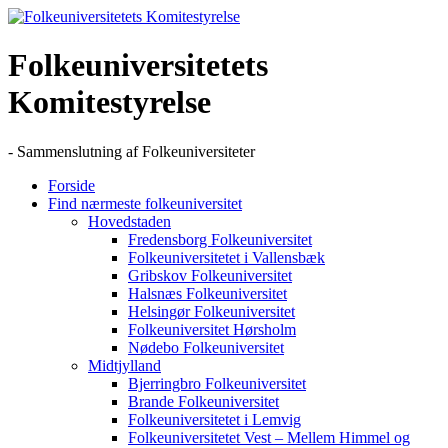
Skip
to
content
Folkeuniversitetets
Komitestyrelse
- Sammenslutning af Folkeuniversiteter
Forside
Find nærmeste folkeuniversitet
Hovedstaden
Fredensborg Folkeuniversitet
Folkeuniversitetet i Vallensbæk
Gribskov Folkeuniversitet
Halsnæs Folkeuniversitet
Helsingør Folkeuniversitet
Folkeuniversitet Hørsholm
Nødebo Folkeuniversitet
Midtjylland
Bjerringbro Folkeuniversitet
Brande Folkeuniversitet
Folkeuniversitetet i Lemvig
Folkeuniversitetet Vest – Mellem Himmel og