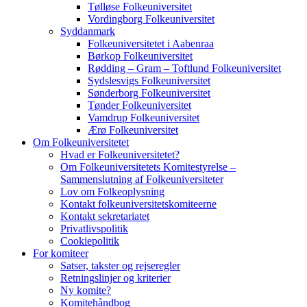
Tølløse Folkeuniversitet
Vordingborg Folkeuniversitet
Syddanmark
Folkeuniversitetet i Aabenraa
Børkop Folkeuniversitet
Rødding – Gram – Toftlund Folkeuniversitet
Sydslesvigs Folkeuniversitet
Sønderborg Folkeuniversitet
Tønder Folkeuniversitet
Vamdrup Folkeuniversitet
Ærø Folkeuniversitet
Om Folkeuniversitetet
Hvad er Folkeuniversitetet?
Om Folkeuniversitetets Komitestyrelse –
Sammenslutning af Folkeuniversiteter
Lov om Folkeoplysning
Kontakt folkeuniversitetskomiteerne
Kontakt sekretariatet
Privatlivspolitik
Cookiepolitik
For komiteer
Satser, takster og rejseregler
Retningslinjer og kriterier
Ny komite?
Komitehåndbog