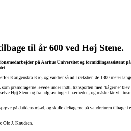
lbage til år 600 ved Høj Stene.
tionsmedarbejder på Aarhus Universitet og formidlingsassistent
tet
or Kongensbro Kro, og vandrer så ad Trækstien de 1300 meter langs å
, som pramdragerne levede under indtil transporten med ‘kågerne’ blev
selve Høj Stene og fra udgravninger i nærheden, og måske får vi i tusmø
øve på datidens mjød, og skulle deltagerne på vandreturen tilbage i ege
c Ole J. Knudsen.