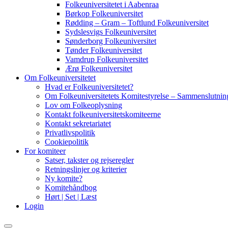
Folkeuniversitetet i Aabenraa
Børkop Folkeuniversitet
Rødding – Gram – Toftlund Folkeuniversitet
Sydslesvigs Folkeuniversitet
Sønderborg Folkeuniversitet
Tønder Folkeuniversitet
Vamdrup Folkeuniversitet
Ærø Folkeuniversitet
Om Folkeuniversitetet
Hvad er Folkeuniversitetet?
Om Folkeuniversitetets Komitestyrelse – Sammenslutning
Lov om Folkeoplysning
Kontakt folkeuniversitetskomiteerne
Kontakt sekretariatet
Privatlivspolitik
Cookiepolitik
For komiteer
Satser, takster og rejseregler
Retningslinjer og kriterier
Ny komite?
Komitehåndbog
Hørt | Set | Læst
Login