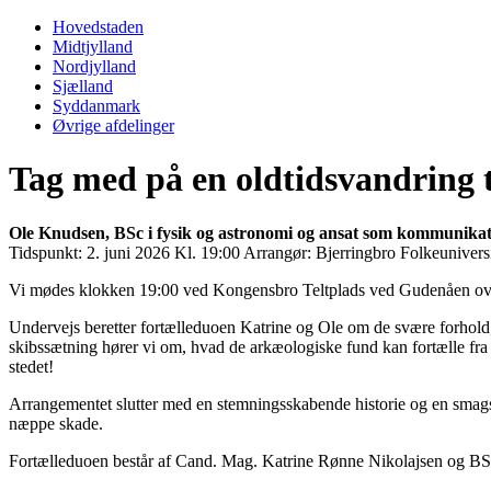
Primary
Menu
Hovedstaden
Midtjylland
Nordjylland
Sjælland
Syddanmark
Øvrige afdelinger
Tag med på en oldtidsvandring ti
Ole Knudsen, BSc i fysik og astronomi og ansat som kommunika
Tidspunkt:
2. juni 2026 Kl. 19:00
Arrangør:
Bjerringbro Folkeuniversi
Vi mødes klokken 19:00 ved Kongensbro Teltplads ved Gudenåen overf
Undervejs beretter fortælleduoen Katrine og Ole om de svære forhold
skibssætning hører vi om, hvad de arkæologiske fund kan fortælle fra 
stedet!
Arrangementet slutter med en stemningsskabende historie og en smagspr
næppe skade.
Fortælleduoen består af Cand. Mag. Katrine Rønne Nikolajsen og BS