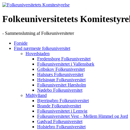
Skip
to
content
Folkeuniversitetets Komitestyre
- Sammenslutning af Folkeuniversiteter
Forside
Find nærmeste folkeuniversitet
Hovedstaden
Fredensborg Folkeuniversitet
Folkeuniversitetet i Vallensbæk
Gribskov Folkeuniversitet
Halsnæs Folkeuniversitet
Helsingør Folkeuniversitet
Folkeuniversitet Hørsholm
Nødebo Folkeuniversitet
Midtjylland
Bjerringbro Folkeuniversitet
Brande Folkeuniversitet
Folkeuniversitetet i Lemvig
Folkeuniversitetet Vest – Mellem Himmel og Jord
Gødvad Folkeuniversitet
Holstebro Folkeuniversitet