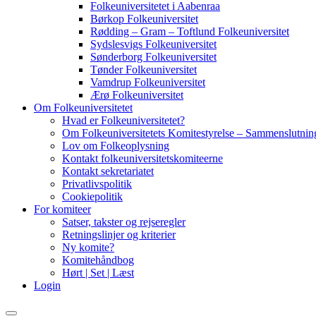
Folkeuniversitetet i Aabenraa
Børkop Folkeuniversitet
Rødding – Gram – Toftlund Folkeuniversitet
Sydslesvigs Folkeuniversitet
Sønderborg Folkeuniversitet
Tønder Folkeuniversitet
Vamdrup Folkeuniversitet
Ærø Folkeuniversitet
Om Folkeuniversitetet
Hvad er Folkeuniversitetet?
Om Folkeuniversitetets Komitestyrelse – Sammenslutning
Lov om Folkeoplysning
Kontakt folkeuniversitetskomiteerne
Kontakt sekretariatet
Privatlivspolitik
Cookiepolitik
For komiteer
Satser, takster og rejseregler
Retningslinjer og kriterier
Ny komite?
Komitehåndbog
Hørt | Set | Læst
Login