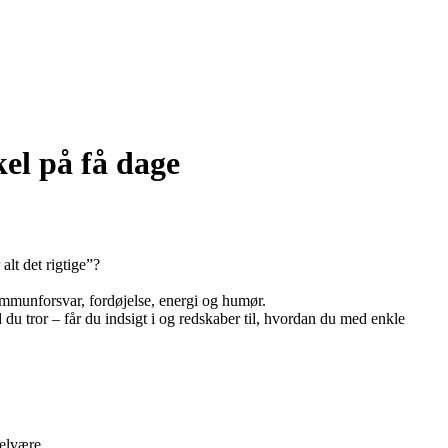
el på få dage
alt det rigtige”?
immunforsvar, fordøjelse, energi og humør.
u tror – får du indsigt i og redskaber til, hvordan du med enkle
velvære.