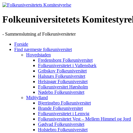
Skip
to
content
Folkeuniversitetets Komitestyre
- Sammenslutning af Folkeuniversiteter
Forside
Find nærmeste folkeuniversitet
Hovedstaden
Fredensborg Folkeuniversitet
Folkeuniversitetet i Vallensbæk
Gribskov Folkeuniversitet
Halsnæs Folkeuniversitet
Helsingør Folkeuniversitet
Folkeuniversitet Hørsholm
Nødebo Folkeuniversitet
Midtjylland
Bjerringbro Folkeuniversitet
Brande Folkeuniversitet
Folkeuniversitetet i Lemvig
Folkeuniversitetet Vest – Mellem Himmel og Jord
Gødvad Folkeuniversitet
Holstebro Folkeuniversitet