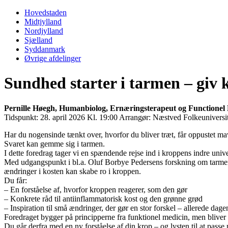
Primary
Menu
Hovedstaden
Midtjylland
Nordjylland
Sjælland
Syddanmark
Øvrige afdelinger
Sundhed starter i tarmen – giv 
Pernille Høegh, Humanbiolog, Ernæringsterapeut og Functionel 
Tidspunkt:
28. april 2026 Kl. 19:00
Arrangør:
Næstved Folkeuniversit
Har du nogensinde tænkt over, hvorfor du bliver træt, får oppustet mave
Svaret kan gemme sig i tarmen.
I dette foredrag tager vi en spændende rejse ind i kroppens indre un
Med udgangspunkt i bl.a. Oluf Borbye Pedersens forskning om tarmens 
ændringer i kosten kan skabe ro i kroppen.
Du får:
– En forståelse af, hvorfor kroppen reagerer, som den gør
– Konkrete råd til antiinflammatorisk kost og den grønne grød
– Inspiration til små ændringer, der gør en stor forskel – allerede dagen
Foredraget bygger på principperne fra funktionel medicin, men bliver
Du går derfra med en ny forståelse af din krop – og lysten til at passe