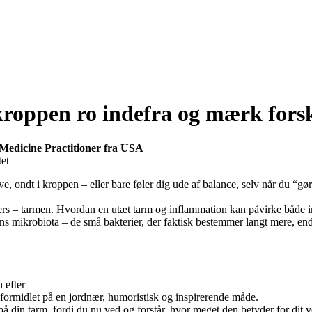
kroppen ro indefra og mærk forsk
Medicine Practitioner fra USA
et
, ondt i kroppen – eller bare føler dig ude af balance, selv når du “gør 
ivers – tarmen. Hvordan en utæt tarm og inflammation kan påvirke både 
mikrobiota – de små bakterier, der faktisk bestemmer langt mere, end d
 efter
 formidlet på en jordnær, humoristisk og inspirerende måde.
 på din tarm, fordi du nu ved og forstår, hvor meget den betyder for dit 