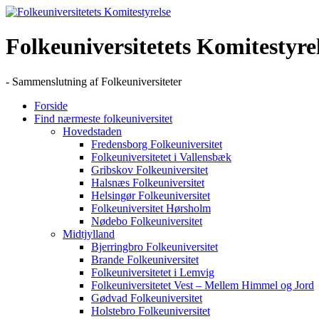
Skip
to
content
Folkeuniversitetets Komitestyre
- Sammenslutning af Folkeuniversiteter
Forside
Find nærmeste folkeuniversitet
Hovedstaden
Fredensborg Folkeuniversitet
Folkeuniversitetet i Vallensbæk
Gribskov Folkeuniversitet
Halsnæs Folkeuniversitet
Helsingør Folkeuniversitet
Folkeuniversitet Hørsholm
Nødebo Folkeuniversitet
Midtjylland
Bjerringbro Folkeuniversitet
Brande Folkeuniversitet
Folkeuniversitetet i Lemvig
Folkeuniversitetet Vest – Mellem Himmel og Jord
Gødvad Folkeuniversitet
Holstebro Folkeuniversitet