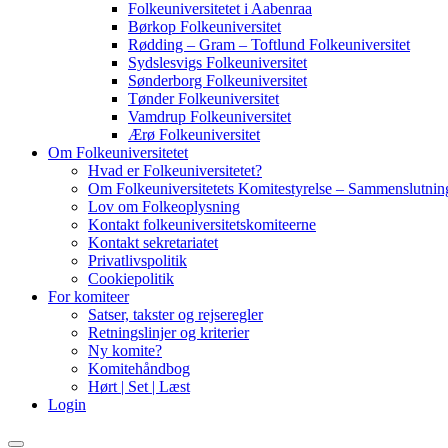
Folkeuniversitetet i Aabenraa
Børkop Folkeuniversitet
Rødding – Gram – Toftlund Folkeuniversitet
Sydslesvigs Folkeuniversitet
Sønderborg Folkeuniversitet
Tønder Folkeuniversitet
Vamdrup Folkeuniversitet
Ærø Folkeuniversitet
Om Folkeuniversitetet
Hvad er Folkeuniversitetet?
Om Folkeuniversitetets Komitestyrelse – Sammenslutning
Lov om Folkeoplysning
Kontakt folkeuniversitetskomiteerne
Kontakt sekretariatet
Privatlivspolitik
Cookiepolitik
For komiteer
Satser, takster og rejseregler
Retningslinjer og kriterier
Ny komite?
Komitehåndbog
Hørt | Set | Læst
Login