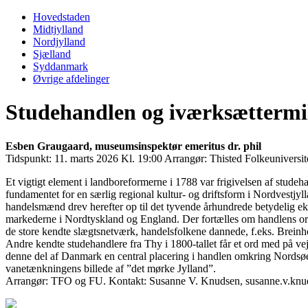
Primary
Menu
Hovedstaden
Midtjylland
Nordjylland
Sjælland
Syddanmark
Øvrige afdelinger
Studehandlen og iværksættermil
Esben Graugaard, museumsinspektør emeritus dr. phil
Tidspunkt:
11. marts 2026 Kl. 19:00
Arrangør:
Thisted Folkeuniversit
Et vigtigt element i landboreformerne i 1788 var frigivelsen af stude
fundamentet for en særlig regional kultur- og driftsform i Nordvestjy
handelsmænd drev herefter op til det tyvende århundrede betydelig eksp
markederne i Nordtyskland og England. Der fortælles om handlens or
de store kendte slægtsnetværk, handelsfolkene dannede, f.eks. Breinh
Andre kendte studehandlere fra Thy i 1800-tallet får et ord med på ve
denne del af Danmark en central placering i handlen omkring Nordsø
vanetænkningens billede af ”det mørke Jylland”.
Arrangør: TFO og FU. Kontakt: Susanne V. Knudsen, susanne.v.k