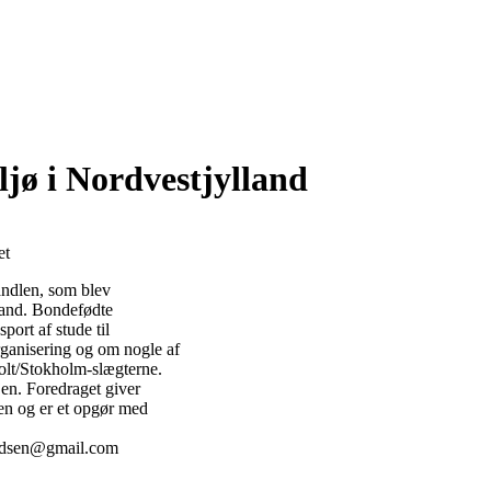
jø i Nordvestjylland
et
handlen, som blev
lland. Bondefødte
ort af stude til
ganisering og om nogle af
olt/Stokholm-slægterne.
jen. Foredraget giver
en og er et opgør med
nudsen@gmail.com