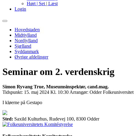
Hørt | Set | Læst
Login
Primary
Menu
Hovedstaden
Midtjylland
Nordjylland
Sjælland
Syddanmark
Øvrige afdelinger
Seminar om 2. verdenskrig
Simon Ryvang True, Museumsinspektør, cand.mag.
Tidspunkt:
15. maj 2024 Kl. 10:30
Arrangør:
Odder Folkeuniversitet
I kløerne på Gestapo
Sted:
Saxild Kulturhus, Rudevej 100, 8300 Odder