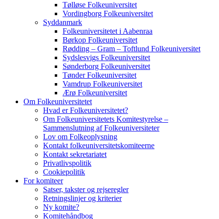
Tølløse Folkeuniversitet
Vordingborg Folkeuniversitet
Syddanmark
Folkeuniversitetet i Aabenraa
Børkop Folkeuniversitet
Rødding – Gram – Toftlund Folkeuniversitet
Sydslesvigs Folkeuniversitet
Sønderborg Folkeuniversitet
Tønder Folkeuniversitet
Vamdrup Folkeuniversitet
Ærø Folkeuniversitet
Om Folkeuniversitetet
Hvad er Folkeuniversitetet?
Om Folkeuniversitetets Komitestyrelse –
Sammenslutning af Folkeuniversiteter
Lov om Folkeoplysning
Kontakt folkeuniversitetskomiteerne
Kontakt sekretariatet
Privatlivspolitik
Cookiepolitik
For komiteer
Satser, takster og rejseregler
Retningslinjer og kriterier
Ny komite?
Komitehåndbog