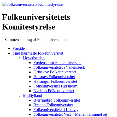
Skip
to
content
Folkeuniversitetets
Komitestyrelse
- Sammenslutning af Folkeuniversiteter
Forside
Find nærmeste folkeuniversitet
Hovedstaden
Fredensborg Folkeuniversitet
Folkeuniversitetet i Vallensbæk
Gribskov Folkeuniversitet
Halsnæs Folkeuniversitet
Helsingør Folkeuniversitet
Folkeuniversitet Hørsholm
Nødebo Folkeuniversitet
Midtjylland
Bjerringbro Folkeuniversitet
Brande Folkeuniversitet
Folkeuniversitetet i Lemvig
Folkeuniversitetet Vest – Mellem Himmel og