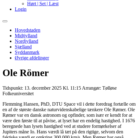
Hørt | Set | Læst
Login
Primary
Menu
Hovedstaden
Midtjylland
Nordjylland
Sjælland
Syddanmark
Øvrige afdelinger
Ole Römer
Tidspunkt:
13. december 2025 Kl. 11:15
Arrangør:
Tølløse
Folkeuniversitet
Flemming Hansen, PhD, DTU Space vil i dette foredrag fortælle om
en af de største danske naturvidenskabelige tænkere Ole Rømer. Ole
Rømer var en dansk astronom og opfinder, som især er kendt for at
være den første til at påvise, at lyset har en endelig hastighed. I 1676
beregnede han lysets hastighed ved at studere formørkelser af
Jupiters måne Io. Hans værdi lå tæt på den rigtige, selvom den
faktiske værdi er omkring 300.000 km/s. Men Rømer har også