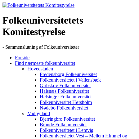
Skip
to
content
Folkeuniversitetets
Komitestyrelse
- Sammenslutning af Folkeuniversiteter
Forside
Find nærmeste folkeuniversitet
Hovedstaden
Fredensborg Folkeuniversitet
Folkeuniversitetet i Vallensbæk
Gribskov Folkeuniversitet
Halsnæs Folkeuniversitet
Helsingør Folkeuniversitet
Folkeuniversitet Hørsholm
Nødebo Folkeuniversitet
Midtjylland
Bjerringbro Folkeuniversitet
Brande Folkeuniversitet
Folkeuniversitetet i Lemvig
Folkeuniversitetet Vest – Mellem Himmel og