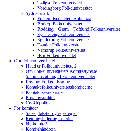
Tølløse Folkeuniversitet
Vordingborg Folkeuniversitet
Syddanmark
Folkeuniversitetet i Aabenraa
Børkop Folkeuniversitet
Rødding – Gram – Toftlund Folkeuniversitet
Sydslesvigs Folkeuniversitet
Sønderborg Folkeuniversitet
Tønder Folkeuniversitet
Vamdrup Folkeuniversitet
Ærø Folkeuniversitet
Om Folkeuniversitetet
Hvad er Folkeuniversitetet?
Om Folkeuniversitetets Komitestyrelse –
Sammenslutning af Folkeuniversiteter
Lov om Folkeoplysning
Kontakt folkeuniversitetskomiteerne
Kontakt sekretariatet
Privatlivspolitik
Cookiepolitik
For komiteer
Satser, takster og rejseregler
Retningslinjer og kriterier
Ny komite?
Komitehåndbog