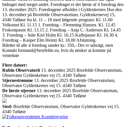
bidraget med meget andet. Foredraget er det første af 4 foredrag den
13. december 2025. Foredragene afholdes i Gyldenkernes Hus den
13. december på Brorfelde Observatorium, Gyldenkernevej 15,
4340 Tølløse fra kl. 11 – 18 med følgende program: Kl. 11.00
Velkomst Kl. 11.15 1. Foredrag – Flemming Hansen. Kl. 12.45
Frokostpause Kl. 13.15 2. Foredrag – Anja C. Andersen Kl. 14.45
3. Foredrag – Julie Kiel Holm Kl. 16.15 Kaffepause Kl. 16.30 4.
Foredrag – Kasper Elm Heintz Kl. 18.00 Afslutning.
Biletter til alle 4 foredrag samlet kr.: 350,- Der er udsolgt, men
Kontakt formand@brorfelde.eu, hvis du ønsker at komme på
venteliste
Flere datoer:
Rubin Observatorit
13. december 2025
Brorfelde Observatorium,
Observator Gyldenkernes vej 15. 4340 Tølløse
Stjernestrømme
13. december 2025
Brorfelde Observatorium,
Observator Gyldenkernes vej 15. 4340 Tølløse
De første stjerner
13. december 2025
Brorfelde Observatorium,
Observator Gyldenkernes vej 15. 4340 Tølløse
Sted:
Brorfelde Observatorium, Observator Gyldenkernes vej 15.
4340 Tølløse