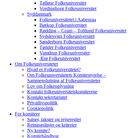
Tølløse Folkeuniversitet
Vordingborg Folkeuniversitet
Syddanmark
Folkeuniversitetet i Aabenraa
Børkop Folkeuniversitet
Rødding – Gram – Toftlund Folkeuniversitet
Sydslesvigs Folkeuniversitet
Sønderborg Folkeuniversitet
Tønder Folkeuniversitet
Vamdrup Folkeuniversitet
Ærø Folkeuniversitet
Om Folkeuniversitetet
Hvad er Folkeuniversitetet?
Om Folkeuniversitetets Komitestyrelse –
Sammenslutning af Folkeuniversiteter
Lov om Folkeoplysning
Kontakt folkeuniversitetskomiteerne
Kontakt sekretariatet
Privatlivspolitik
Cookiepolitik
For komiteer
Satser, takster og rejseregler
Retningslinjer og kriterier
Ny komite?
Komitehåndbog