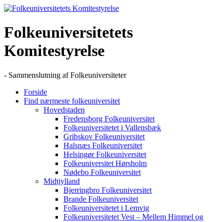
Skip
to
content
Folkeuniversitetets
Komitestyrelse
- Sammenslutning af Folkeuniversiteter
Forside
Find nærmeste folkeuniversitet
Hovedstaden
Fredensborg Folkeuniversitet
Folkeuniversitetet i Vallensbæk
Gribskov Folkeuniversitet
Halsnæs Folkeuniversitet
Helsingør Folkeuniversitet
Folkeuniversitet Hørsholm
Nødebo Folkeuniversitet
Midtjylland
Bjerringbro Folkeuniversitet
Brande Folkeuniversitet
Folkeuniversitetet i Lemvig
Folkeuniversitetet Vest – Mellem Himmel og