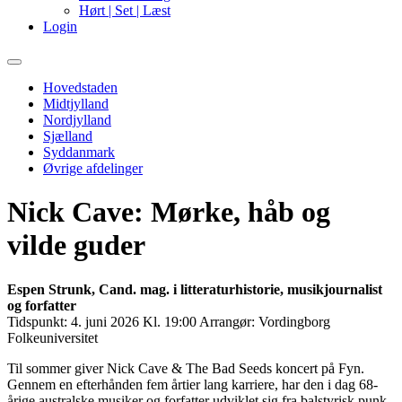
Hørt | Set | Læst
Login
Primary
Menu
Hovedstaden
Midtjylland
Nordjylland
Sjælland
Syddanmark
Øvrige afdelinger
Nick Cave: Mørke, håb og
vilde guder
Espen Strunk, Cand. mag. i litteraturhistorie, musikjournalist
og forfatter
Tidspunkt:
4. juni 2026 Kl. 19:00
Arrangør:
Vordingborg
Folkeuniversitet
Til sommer giver Nick Cave & The Bad Seeds koncert på Fyn.
Gennem en efterhånden fem årtier lang karriere, har den i dag 68-
årige australske musiker og forfatter udviklet sig fra balstyrisk punk