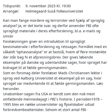
Tidspunkt:
9. november 2023 Kl. 19:00
Arrangør:
Holmegaard-Suså Folkeuniversitet
Kan man fange mordere og terrorister ved hjælp af sproglig
analyse? Ja, er det korte svar. og derfor anvender FBI ofte
sprogligt materiale i deres efterforskning, bl.a. e-mails og
sms’er
Forelæsningen giver en introduktion til sprogligt
bevismateriale i efterforskning og retssager. Formålet med en
såkaldt “ophavsanalyse” er at fastslå, hvem af flere mistænkte
der står bag fx et afpresningsbrev. Der gives løbende
eksempler på danske og udenlandske sager, hvor sproget har
bidraget til at fælde gerningsmanden.
Som en forsmag deler forelæser Mads Christiansen lektor i
sprog ved Aalborg Universitet et eksempel på en sag, hvor
sproget var medvirkende til at fælde gerningsmanden. Læs
herunder.
Unabomber-sagen fra USA er kendt som den nok mest
omfattende menneskejagt i FBI´s historie. I perioden1978 –
1995 blev en række universiteter og flyselskaber udsat
forbrevbombeattentater. Selvom et stort antal FBI-