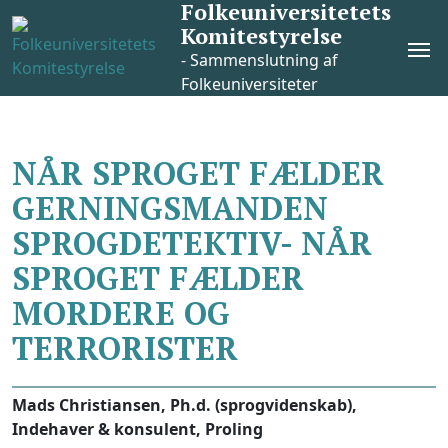
Folkeuniversitetets
Skip
Komitestyrelse
to
Pri
content
- Sammenslutning af
Me
Folkeuniversiteter
NÅR SPROGET FÆLDER
GERNINGSMANDEN
SPROGDETEKTIV- NÅR
SPROGET FÆLDER
MORDERE OG
TERRORISTER
Mads Christiansen, Ph.d. (sprogvidenskab),
Indehaver & konsulent, Proling