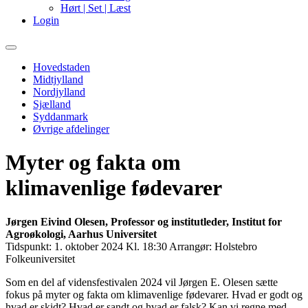
Hørt | Set | Læst
Login
Primary
Menu
Hovedstaden
Midtjylland
Nordjylland
Sjælland
Syddanmark
Øvrige afdelinger
Myter og fakta om
klimavenlige fødevarer
Jørgen Eivind Olesen, Professor og institutleder, Institut for
Agroøkologi, Aarhus Universitet
Tidspunkt:
1. oktober 2024 Kl. 18:30
Arrangør:
Holstebro
Folkeuniversitet
Som en del af vidensfestivalen 2024 vil Jørgen E. Olesen sætte
fokus på myter og fakta om klimavenlige fødevarer. Hvad er godt og
hvad er skidt? Hvad er sandt og hvad er falsk? Kan vi regne med