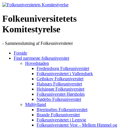
Skip
to
content
Folkeuniversitetets
Komitestyrelse
- Sammenslutning af Folkeuniversiteter
Forside
Find nærmeste folkeuniversitet
Hovedstaden
Fredensborg Folkeuniversitet
Folkeuniversitetet i Vallensbæk
Gribskov Folkeuniversitet
Halsnæs Folkeuniversitet
Helsingør Folkeuniversitet
Folkeuniversitet Hørsholm
Nødebo Folkeuniversitet
Midtjylland
Bjerringbro Folkeuniversitet
Brande Folkeuniversitet
Folkeuniversitetet i Lemvig
Folkeuniversitetet Vest – Mellem Himmel og