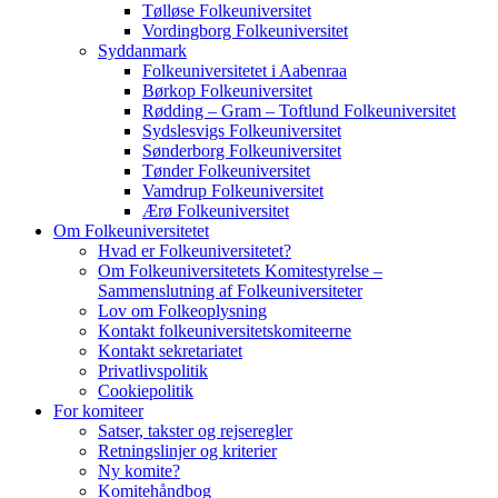
Tølløse Folkeuniversitet
Vordingborg Folkeuniversitet
Syddanmark
Folkeuniversitetet i Aabenraa
Børkop Folkeuniversitet
Rødding – Gram – Toftlund Folkeuniversitet
Sydslesvigs Folkeuniversitet
Sønderborg Folkeuniversitet
Tønder Folkeuniversitet
Vamdrup Folkeuniversitet
Ærø Folkeuniversitet
Om Folkeuniversitetet
Hvad er Folkeuniversitetet?
Om Folkeuniversitetets Komitestyrelse –
Sammenslutning af Folkeuniversiteter
Lov om Folkeoplysning
Kontakt folkeuniversitetskomiteerne
Kontakt sekretariatet
Privatlivspolitik
Cookiepolitik
For komiteer
Satser, takster og rejseregler
Retningslinjer og kriterier
Ny komite?
Komitehåndbog