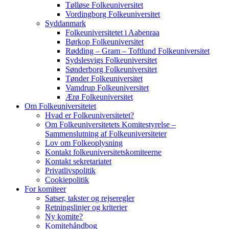
Tølløse Folkeuniversitet
Vordingborg Folkeuniversitet
Syddanmark
Folkeuniversitetet i Aabenraa
Børkop Folkeuniversitet
Rødding – Gram – Toftlund Folkeuniversitet
Sydslesvigs Folkeuniversitet
Sønderborg Folkeuniversitet
Tønder Folkeuniversitet
Vamdrup Folkeuniversitet
Ærø Folkeuniversitet
Om Folkeuniversitetet
Hvad er Folkeuniversitetet?
Om Folkeuniversitetets Komitestyrelse –
Sammenslutning af Folkeuniversiteter
Lov om Folkeoplysning
Kontakt folkeuniversitetskomiteerne
Kontakt sekretariatet
Privatlivspolitik
Cookiepolitik
For komiteer
Satser, takster og rejseregler
Retningslinjer og kriterier
Ny komite?
Komitehåndbog