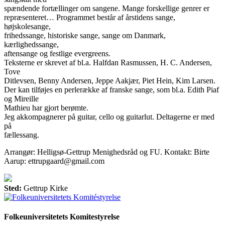
spændende fortællinger om sangene. Mange forskellige genrer er
repræsenteret… Programmet består af årstidens sange,
højskolesange,
frihedssange, historiske sange, sange om Danmark,
kærlighedssange,
aftensange og festlige evergreens.
Teksterne er skrevet af bl.a. Halfdan Rasmussen, H. C. Andersen,
Tove
Ditlevsen, Benny Andersen, Jeppe Aakjær, Piet Hein, Kim Larsen.
Der kan tilføjes en perlerække af franske sange, som bl.a. Edith Piaf
og Mireille
Mathieu har gjort berømte.
Jeg akkompagnerer på guitar, cello og guitarlut. Deltagerne er med
på
fællessang.
Arrangør: Helligsø-Gettrup Menighedsråd og FU. Kontakt: Birte
Aarup: ettrupgaard@gmail.com
Sted:
Gettrup Kirke
Folkeuniversitetets Komitestyrelse