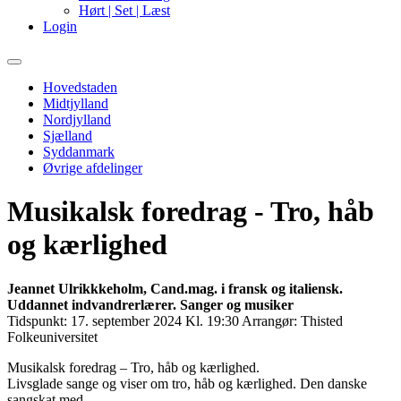
Hørt | Set | Læst
Login
Primary
Menu
Hovedstaden
Midtjylland
Nordjylland
Sjælland
Syddanmark
Øvrige afdelinger
Musikalsk foredrag - Tro, håb
og kærlighed
Jeannet Ulrikkkeholm, Cand.mag. i fransk og italiensk.
Uddannet indvandrerlærer. Sanger og musiker
Tidspunkt:
17. september 2024 Kl. 19:30
Arrangør:
Thisted
Folkeuniversitet
Musikalsk foredrag – Tro, håb og kærlighed.
Livsglade sange og viser om tro, håb og kærlighed. Den danske
sangskat med