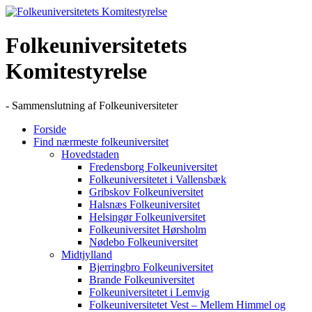
Skip
to
content
Folkeuniversitetets
Komitestyrelse
- Sammenslutning af Folkeuniversiteter
Forside
Find nærmeste folkeuniversitet
Hovedstaden
Fredensborg Folkeuniversitet
Folkeuniversitetet i Vallensbæk
Gribskov Folkeuniversitet
Halsnæs Folkeuniversitet
Helsingør Folkeuniversitet
Folkeuniversitet Hørsholm
Nødebo Folkeuniversitet
Midtjylland
Bjerringbro Folkeuniversitet
Brande Folkeuniversitet
Folkeuniversitetet i Lemvig
Folkeuniversitetet Vest – Mellem Himmel og