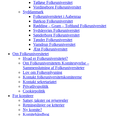
Tølløse Folkeuniversitet
Vordingborg Folkeuniversitet
Syddanmark
Folkeuniversitetet i Aabenraa
Børkop Folkeuniversitet
Rødding – Gram – Toftlund Folkeuniversitet
Sydslesvigs Folkeuniversitet
Sønderborg Folkeuniversitet
Tønder Folkeuniversitet
Vamdrup Folkeuniversitet
Ærø Folkeuniversitet
Om Folkeuniversitetet
Hvad er Folkeuniversitetet?
Om Folkeuniversitetets Komitestyrelse –
Sammenslutning af Folkeuniversiteter
Lov om Folkeoplysning
Kontakt folkeuniversitetskomiteerne
Kontakt sekretariatet
Privatlivspolitik
Cookiepolitik
For komiteer
Satser, takster og rejseregler
Retningslinjer og kriterier
Ny komite?
Komitehåndbog