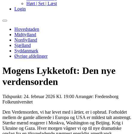
Hørt | Set | Læst
Login
Primary
Menu
Hovedstaden
Midtjylland
Nordjylland
Sjælland
Syddanmark
Øvrige afdelinger
Mogens Lykketoft: Den nye
verdensorden
Tidspunkt:
24. februar 2026 Kl. 19:00
Arrangør:
Fredensborg
Folkeuniversitet
Den Verdensorden, vi har levet med i årtier, er i opbrud. Forholdet
mellem de gamle allierede i Europa og USA er mildest talt anstrengt.
Stærke mænd reagerer i Moskva, Washington og Beijing. Krig i
Ukraine og Gaza. Hver morgen vågner vi op til nye dramatiske
opslag fra en tilsyneladende nærmest enerådig amerikansk