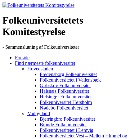
Skip
to
content
Folkeuniversitetets
Komitestyrelse
- Sammenslutning af Folkeuniversiteter
Forside
Find nærmeste folkeuniversitet
Hovedstaden
Fredensborg Folkeuniversitet
Folkeuniversitetet i Vallensbæk
Gribskov Folkeuniversitet
Halsnæs Folkeuniversitet
Helsingør Folkeuniversitet
Folkeuniversitet Hørsholm
Nødebo Folkeuniversitet
Midtjylland
Bjerringbro Folkeuniversitet
Brande Folkeuniversitet
Folkeuniversitetet i Lemvig
Folkeuniversitetet Vest – Mellem Himmel og