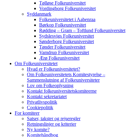
Tølløse Folkeuniversitet
Vordingborg Folkeuniversitet
Syddanmark
Folkeuniversitetet i Aabenraa
Børkop Folkeuniversitet
Rødding – Gram – Toftlund Folkeuniversitet
Sydslesvigs Folkeuniversitet
Sønderborg Folkeuniversitet
Tønder Folkeuniversitet
Vamdrup Folkeuniversitet
Ærø Folkeuniversitet
Om Folkeuniversitetet
Hvad er Folkeuniversitetet?
Om Folkeuniversitetets Komitestyrelse –
Sammenslutning af Folkeuniversiteter
Lov om Folkeoplysning
Kontakt folkeuniversitetskomiteerne
Kontakt sekretariatet
Privatlivspolitik
Cookiepolitik
For komiteer
Satser, takster og rejseregler
Retningslinjer og kriterier
Ny komite?
Komitehåndbog