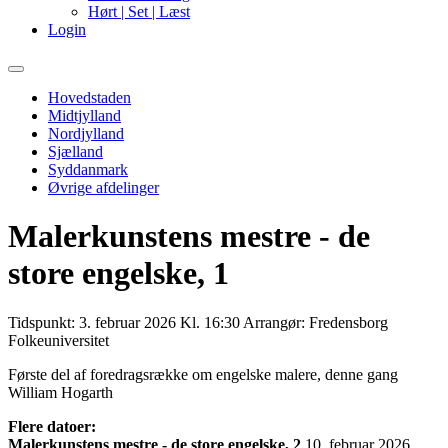
Hørt | Set | Læst
Login
Primary
Menu
Hovedstaden
Midtjylland
Nordjylland
Sjælland
Syddanmark
Øvrige afdelinger
Malerkunstens mestre - de
store engelske, 1
Tidspunkt:
3. februar 2026 Kl. 16:30
Arrangør:
Fredensborg
Folkeuniversitet
Første del af foredragsrække om engelske malere, denne gang
William Hogarth
Flere datoer:
Malerkunstens mestre - de store engelske, 2
10. februar 2026