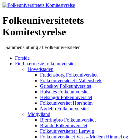
Skip
to
content
Folkeuniversitetets
Komitestyrelse
- Sammenslutning af Folkeuniversiteter
Forside
Find nærmeste folkeuniversitet
Hovedstaden
Fredensborg Folkeuniversitet
Folkeuniversitetet i Vallensbæk
Gribskov Folkeuniversitet
Halsnæs Folkeuniversitet
Helsingør Folkeuniversitet
Folkeuniversitet Hørsholm
Nødebo Folkeuniversitet
Midtjylland
Bjerringbro Folkeuniversitet
Brande Folkeuniversitet
Folkeuniversitetet i Lemvig
Folkeuniversitetet Vest – Mellem Himmel og