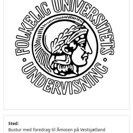
Sted:
Bustur med foredrag til Åmosen på Vestsjælland