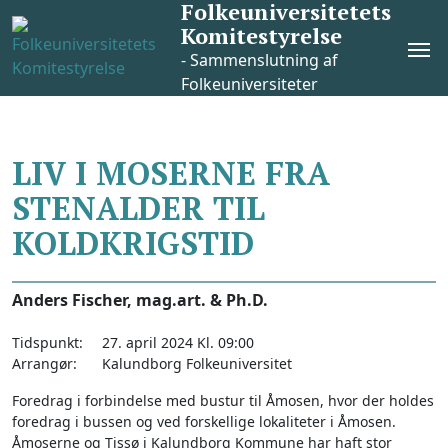
Folkeuniversitetets
Skip
Komitestyrelse
to
Pri
content
- Sammenslutning af
Me
Folkeuniversiteter
LIV I MOSERNE FRA
STENALDER TIL
KOLDKRIGSTID
Anders Fischer, mag.art. & Ph.D.
Tidspunkt:
27. april 2024 Kl. 09:00
Arrangør:
Kalundborg Folkeuniversitet
Foredrag i forbindelse med bustur til Åmosen, hvor der holdes
foredrag i bussen og ved forskellige lokaliteter i Åmosen.
Åmoserne og Tissø i Kalundborg Kommune har haft stor