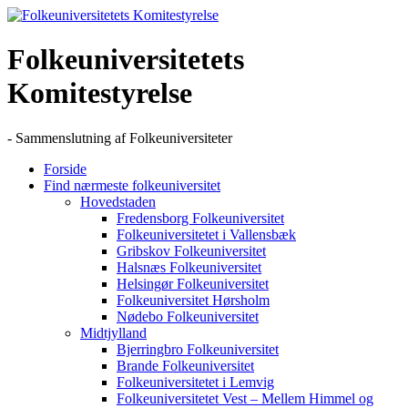
Skip
to
content
Folkeuniversitetets
Komitestyrelse
- Sammenslutning af Folkeuniversiteter
Forside
Find nærmeste folkeuniversitet
Hovedstaden
Fredensborg Folkeuniversitet
Folkeuniversitetet i Vallensbæk
Gribskov Folkeuniversitet
Halsnæs Folkeuniversitet
Helsingør Folkeuniversitet
Folkeuniversitet Hørsholm
Nødebo Folkeuniversitet
Midtjylland
Bjerringbro Folkeuniversitet
Brande Folkeuniversitet
Folkeuniversitetet i Lemvig
Folkeuniversitetet Vest – Mellem Himmel og