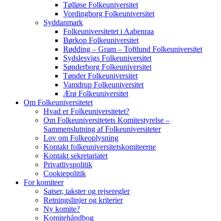
Tølløse Folkeuniversitet
Vordingborg Folkeuniversitet
Syddanmark
Folkeuniversitetet i Aabenraa
Børkop Folkeuniversitet
Rødding – Gram – Toftlund Folkeuniversitet
Sydslesvigs Folkeuniversitet
Sønderborg Folkeuniversitet
Tønder Folkeuniversitet
Vamdrup Folkeuniversitet
Ærø Folkeuniversitet
Om Folkeuniversitetet
Hvad er Folkeuniversitetet?
Om Folkeuniversitetets Komitestyrelse –
Sammenslutning af Folkeuniversiteter
Lov om Folkeoplysning
Kontakt folkeuniversitetskomiteerne
Kontakt sekretariatet
Privatlivspolitik
Cookiepolitik
For komiteer
Satser, takster og rejseregler
Retningslinjer og kriterier
Ny komite?
Komitehåndbog