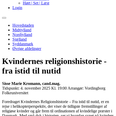
Hørt | Set | Læst
Login
Primary
Menu
Hovedstaden
Midtjylland
Nordjylland
Sjælland
Syddanmark
Øvrige afdelinger
Kvindernes religionshistorie -
fra istid til nutid
Sisse Marie Kromann, cand.mag.
Tidspunkt:
4. november 2025 Kl. 19:00
Arrangør:
Vordingborg
Folkeuniversitet
Foredraget Kvindernes Religionshistorie – Fra istid til nutid, er en
rejse i helikopterperspektiv, der viser de tidligste fremstillinger af
religiøse kvinder og går frem til ordinationen af kvindelige præster i
Danmark. Med små dyk i historien, ser vi hvordan synet på kvinders