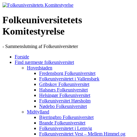
Skip
to
content
Folkeuniversitetets
Komitestyrelse
- Sammenslutning af Folkeuniversiteter
Forside
Find nærmeste folkeuniversitet
Hovedstaden
Fredensborg Folkeuniversitet
Folkeuniversitetet i Vallensbæk
Gribskov Folkeuniversitet
Halsnæs Folkeuniversitet
Helsingør Folkeuniversitet
Folkeuniversitet Hørsholm
Nødebo Folkeuniversitet
Midtjylland
Bjerringbro Folkeuniversitet
Brande Folkeuniversitet
Folkeuniversitetet i Lemvig
Folkeuniversitetet Vest – Mellem Himmel og