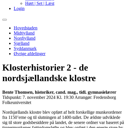
Hørt | Set | Læst
Login
Primary
Menu
Hovedstaden
Midtjylland
Nordjylland
Sjælland
Syddanmark
Øvrige afdelinger
Klosterhistorier 2 - de
nordsjællandske klostre
Bente Thomsen, historiker, cand. mag., tidl. gymnasielærer
Tidspunkt:
7. november 2024 Kl. 19:30
Arrangør:
Fredensborg
Folkeuniversitet
Nordsjællands klostre blev opført af helt forskellige munkeordener
fra 1150’erne og til slutningen af 1400-tallet. De ældste udviklede
sig til store godsbesiddere på landet, de senere ordner var baseret på
tiggermunkenes fattigdomsløfte og blev opført i den eneste store by,