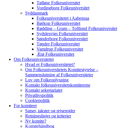
Tølløse Folkeuniversitet
Vordingborg Folkeuniversitet
Syddanmark
Folkeuniversitetet i Aabenraa
Børkop Folkeuniversitet
Rødding – Gram – Toftlund Folkeuniversitet
Sydslesvigs Folkeuniversitet
Sønderborg Folkeuniversitet
Tønder Folkeuniversitet
Vamdrup Folkeuniversitet
Ærø Folkeuniversitet
Om Folkeuniversitetet
Hvad er Folkeuniversitetet?
Om Folkeuniversitetets Komitestyrelse –
Sammenslutning af Folkeuniversiteter
Lov om Folkeoplysning
Kontakt folkeuniversitetskomiteerne
Kontakt sekretariatet
Privatlivspolitik
Cookiepolitik
For komiteer
Satser, takster og rejseregler
Retningslinjer og kriterier
Ny komite?
Komitehåndbog