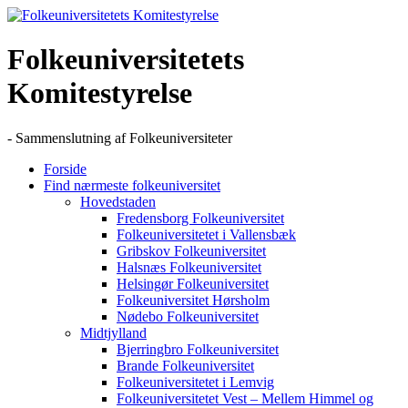
Skip
to
content
Folkeuniversitetets
Komitestyrelse
- Sammenslutning af Folkeuniversiteter
Forside
Find nærmeste folkeuniversitet
Hovedstaden
Fredensborg Folkeuniversitet
Folkeuniversitetet i Vallensbæk
Gribskov Folkeuniversitet
Halsnæs Folkeuniversitet
Helsingør Folkeuniversitet
Folkeuniversitet Hørsholm
Nødebo Folkeuniversitet
Midtjylland
Bjerringbro Folkeuniversitet
Brande Folkeuniversitet
Folkeuniversitetet i Lemvig
Folkeuniversitetet Vest – Mellem Himmel og