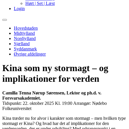
Hørt | Set | Læst
Login
Primary
Menu
Hovedstaden
Midtjylland
Nordjylland
Sjælland
Syddanmark
Øvrige afdelinger
Kina som ny stormagt – og
implikationer for verden
Camilla Tenna Nørup Sørensen, Lektor og ph.d. v.
Forsvarsakademiet.
Tidspunkt:
22. oktober 2025 Kl. 19:00
Arrangør:
Nødebo
Folkeuniversitet
Kina træder nu for alvor i karakter som stormagt – men hvilken type
stormagt er Kina? Og hvad har det af implikationer for den
verdensorden, der er under udvikling? Med udgangspunkt i en