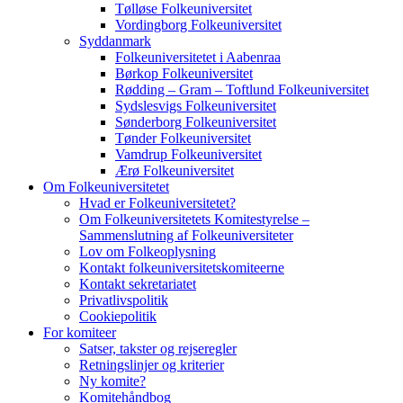
Tølløse Folkeuniversitet
Vordingborg Folkeuniversitet
Syddanmark
Folkeuniversitetet i Aabenraa
Børkop Folkeuniversitet
Rødding – Gram – Toftlund Folkeuniversitet
Sydslesvigs Folkeuniversitet
Sønderborg Folkeuniversitet
Tønder Folkeuniversitet
Vamdrup Folkeuniversitet
Ærø Folkeuniversitet
Om Folkeuniversitetet
Hvad er Folkeuniversitetet?
Om Folkeuniversitetets Komitestyrelse –
Sammenslutning af Folkeuniversiteter
Lov om Folkeoplysning
Kontakt folkeuniversitetskomiteerne
Kontakt sekretariatet
Privatlivspolitik
Cookiepolitik
For komiteer
Satser, takster og rejseregler
Retningslinjer og kriterier
Ny komite?
Komitehåndbog